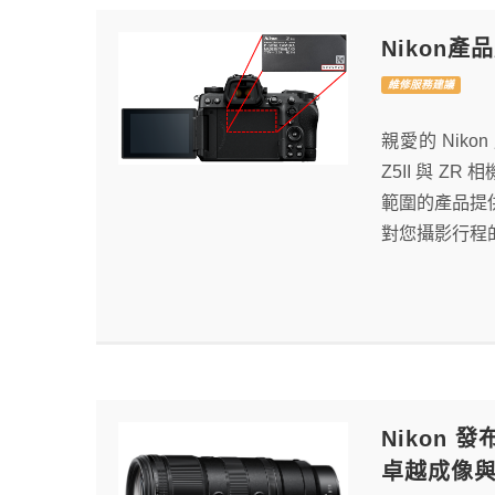
Nikon產
維修服務建議
親愛的 Nik
Z5II 與 
範圍的產品提
對您攝影行程的影
Nikon 發
卓越成像