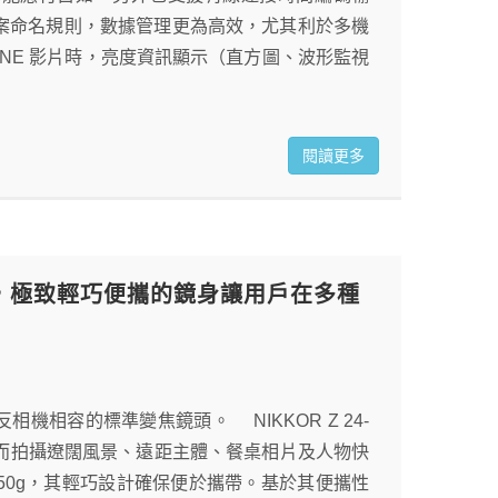
檔案命名規則，數據管理更為高效，尤其利於多機
D NE 影片時，亮度資訊顯示（直方圖、波形監視
閱讀更多
標準變焦鏡頭，極致輕巧便攜的鏡身讓用戶在多種
 格式無反相機相容的標準變焦鏡頭。 NIKKOR Z 24-
距範圍，從而拍攝遼闊風景、遠距主體、餐桌相片及人物快
50g，其輕巧設計確保便於攜帶。基於其便攜性