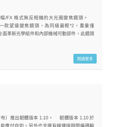
，一款適用於全片幅/FX 格式無反相機的大光圈變焦鏡頭。
 S 系列*1，是一款望遠變焦鏡頭，為同級最輕*2，重量僅
圈。 透過全面革新光學組件和內部機械可動部件，此鏡頭
閱讀更多
 月發布）推出韌體版本 1.10。 韌體版本 1.10 於
製也能應付自如。另外也支援有線連接時間編碼輸