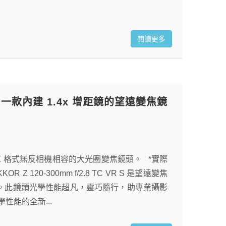
閱讀更多
VR S，一款內建 1.4x 增距鏡的望遠變焦鏡
與全片幅/FX 格式無反相機相容的大光圈變焦鏡頭。 *實際
 120-300mm f/2.8 TC VR S 是望遠變焦
.4 倍。此鏡頭光學性能超凡，靈巧隨行，助專業攝影
性能的全新...