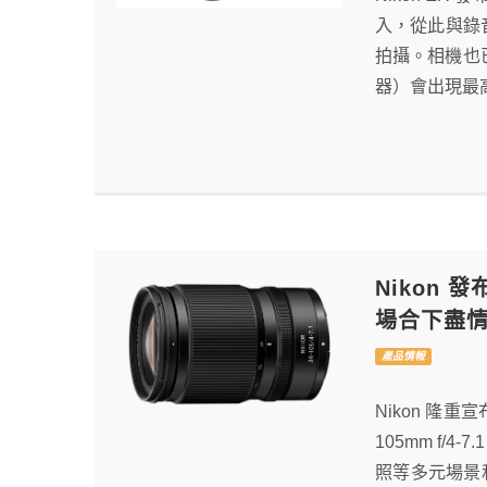
入，從此與錄
拍攝。相機也已
器）會出現最高
Nikon 
場合下盡
產品情報
Nikon 隆重宣
105mm f
照等多元場景