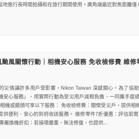
地進行長時間拍攝和在旅行期間使用。廣角端最近對焦距離僅 0.2 公
 鳳凰颱風關懷行動｜相機安心服務 免收檢修費 維修
的災情讓許多用戶受影響，Nikon Taiwan 深感關心。為
機安心服務」，用實際行動為受災用戶減輕負擔、一同攜手度過難關
kon 相機或鏡頭可享以下服務： 免收檢修費：關懷受災戶，提供
提供便利、安心的到府收送服務。 維修零件7折優惠：評估若
專屬換機折扣：若損壞嚴重、無法修復，也提供...