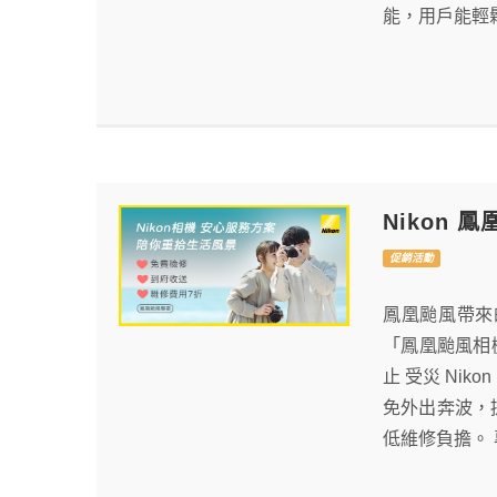
能，用戶能輕鬆
Nikon
促銷活動
鳳凰颱風帶來
「鳳凰颱風相
止 受災 Ni
免外出奔波，
低維修負擔。 