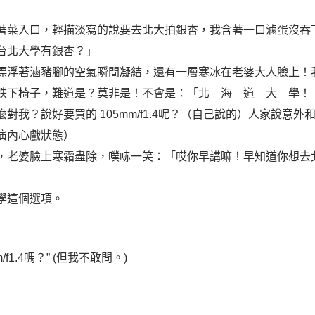
著菜入口，輕描淡寫的說要去北大拍銀杏，我含著一口滷蛋沒吞
台北大學有銀杏？」
漂浮著滷豬腳的空氣瞬間凝結，還有一層寒冰在老婆大人臉上！
跌下椅子，難道是？莫非是！不會是：「北 海 道 大 學！
對我？說好要買的 105mm/f1.4呢？（自己說的）人家說意
演內心戲狀態）
，老婆臉上寒霜盡除，噗哧一笑：「哎你早講嘛！早知道你想去
學這個選項。
f1.4嗎？” (但我不敢問。)