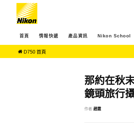
首頁
情報快遞
產品資訊
Nikon School
D750 首頁
那約在秋末冬
鏡頭旅行
作者
趙霆