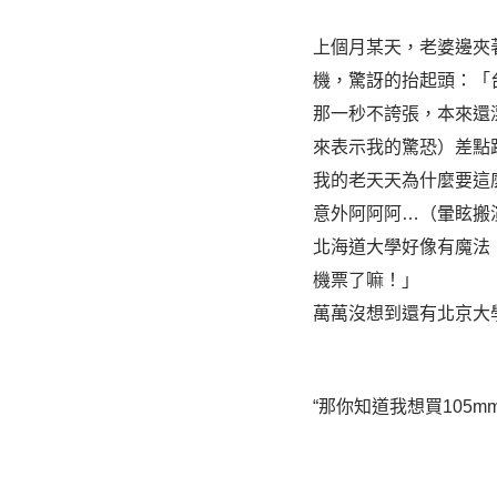
上個月某天，老婆邊夾
機，驚訝的抬起頭：「
那一秒不誇張，本來還
來表示我的驚恐）差點
我的老天天為什麼要這麼
意外阿阿阿…（暈眩搬
北海道大學好像有魔法
機票了嘛！」
萬萬沒想到還有北京大
“那你知道我想買105mm/