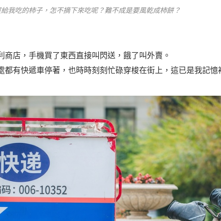
買給我吃的柿子，怎不摘下來吃呢？難不成是要風乾成柿餅？
利商店，手機買了東西直接叫閃送，餓了叫外賣。
處都有快遞車停著，也時時刻刻忙碌穿梭在街上，這已是我記憶