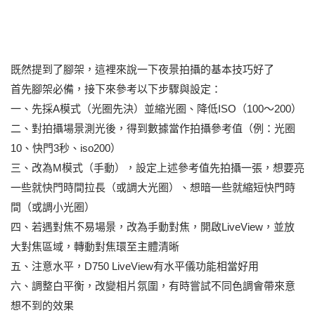
既然提到了腳架，這裡來說一下夜景拍攝的基本技巧好了
首先腳架必備，接下來參考以下步驟與設定：
一、先採A模式（光圈先決）並縮光圈、降低ISO（100～200）
二、對拍攝場景測光後，得到數據當作拍攝參考值（例：光圈
10、快門3秒、iso200）
三、改為M模式（手動），設定上述參考值先拍攝一張，想要亮
一些就快門時間拉長（或調大光圈）、想暗一些就縮短快門時
間（或調小光圈）
四、若遇對焦不易場景，改為手動對焦，開啟LiveView，並放
大對焦區域，轉動對焦環至主體清晰
五、注意水平，D750 LiveView有水平儀功能相當好用
六、調整白平衡，改變相片氛圍，有時嘗試不同色調會帶來意
想不到的效果