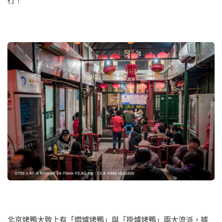
行！
北京烤鴨大致上有「燜爐烤鴨」與「掛爐烤鴨」兩大流派，據