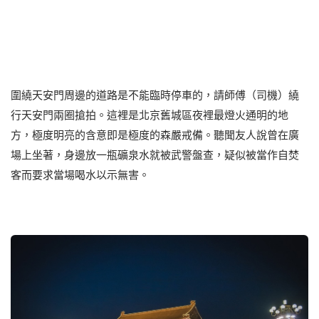
圍繞天安門周邊的道路是不能臨時停車的，請師傅（司機）繞
行天安門兩圈搶拍。這裡是北京舊城區夜裡最燈火通明的地
方，極度明亮的含意即是極度的森嚴戒備。聽聞友人說曾在廣
場上坐著，身邊放一瓶礦泉水就被武警盤查，疑似被當作自焚
客而要求當場喝水以示無害。