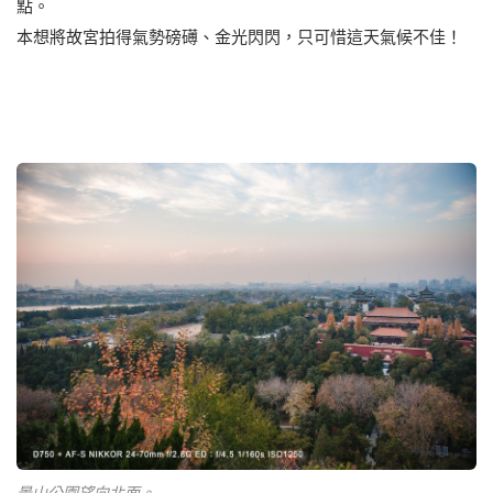
點。
本想將故宮拍得氣勢磅礡、金光閃閃，只可惜這天氣候不佳！