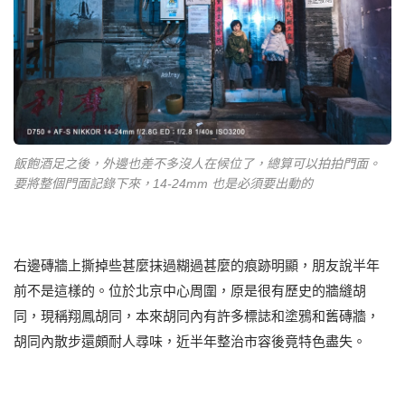
飯飽酒足之後，外邊也差不多沒人在候位了，總算可以拍拍門面。
要將整個門面記錄下來，14-24mm 也是必須要出動的
右邊磚牆上撕掉些甚麼抹過糊過甚麼的痕跡明顯，朋友說半年
前不是這樣的。位於北京中心周圍，原是很有歷史的牆縫胡
同，現稱翔鳳胡同，本來胡同內有許多標誌和塗鴉和舊磚牆，
胡同內散步還頗耐人尋味，近半年整治市容後竟特色盡失。