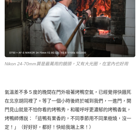
Nikon 24-70mm算是最萬用的鏡頭，又有大光圈，在室內也好用
氣溫差不多５度的晚間在門外吸著烤鴨空氣，已經覺得快餓死
在北京胡同裡了。等了一個小時後終於喊到我們，一進門，開
門見山就是不怕你看的烤鴨秀，和暖呼呼更濃郁的烤鴨香氣，
烤鴨師傅說：「這鴨有果香的，不同季節用不同果樹燒，沒一
定！」（好好好，都好！快給我端上來！）