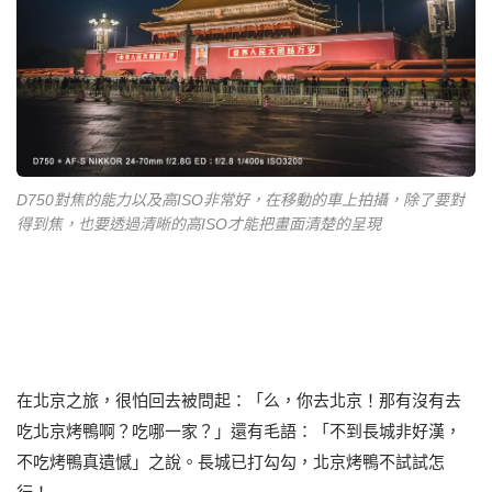
D750對焦的能力以及高ISO非常好，在移動的車上拍攝，除了要對
得到焦，也要透過清晰的高ISO才能把畫面清楚的呈現
在北京之旅，很怕回去被問起：「么，你去北京！那有沒有去
吃北京烤鴨啊？吃哪一家？」還有毛語：「不到長城非好漢，
不吃烤鴨真遺憾」之說。長城已打勾勾，北京烤鴨不試試怎