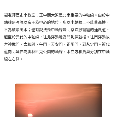
趙老師歷史小教室：正中間大道是北京重要的中軸線。由於中
軸線是強調以帝王為中心的地位，所以中軸線上不能蓋高樓，
不為破壞風水；也有說法是中軸線是北京吹散霧霾的通風道。
起至於元代的中軸線，往北穿過地安門到鐘鼓樓。往南穿過故
宮神武門、太和殿、午門、天安門、正陽門，到永定門。近代
還向北延伸為奧林匹克公園的軸線，水立方和鳥巢分別在中軸
線左右側。