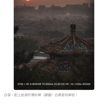
日落，配上迷濛的薄紗陣（霧霾）也算是效果啦！