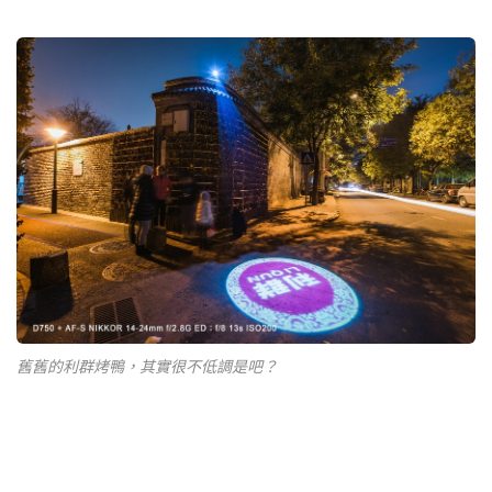
舊舊的利群烤鴨，其實很不低調是吧？