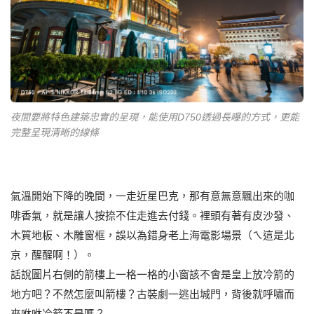
夜間要將特色建築忠實的呈現，能使用D750透過長曝的方式，更能
完整呈現清晰的線條
氣溫開始下降的晚間，一走近星巴克，那有意無意飄出來的咖
啡香氣，就是讓人按捺不住走進去付錢。裡頭有著有皮沙發、
木質地板、木雕窗框，誤以為錯身老上海電影場景（ㄟ這是北
京，醒醒啊！）。
話說圖片右側的箭樓上一格一格的小窗該不會是皇上放冷箭的
地方吧？不然怎麼叫箭樓？古裝劇一逃出城門，背後就呼嘯而
來咻咻冷箭不是嗎？