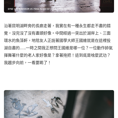
沿著昆明湖畔旁的長廊走著，我實在有一種永生都走不盡的錯
覺，沒完沒了沒有盡頭好像。中間經過一突出於湖岸上、三面
環水的魚藻軒，地陪友人正說著國學大師王國維就是在這裡投
湖自盡的…..一時之間我正想問王國維是哪一位？一位動作帥氣
揮舞著什麼的老人家好像是？拿著拖把！這到底是啥麼武功？
我趨步向前，一看要跪了！