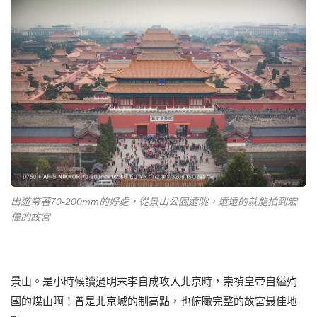
出遊帶著70-200mm的好處，從景山公園遠眺，遠遠的就能拍到宏
偉的故宮
景山。是小時候讀過明末李自成攻入北京時，崇禎皇帝自縊殉
國的煤山啊！曾是北京城的制高點，也俯瞰完整的故宮最佳地