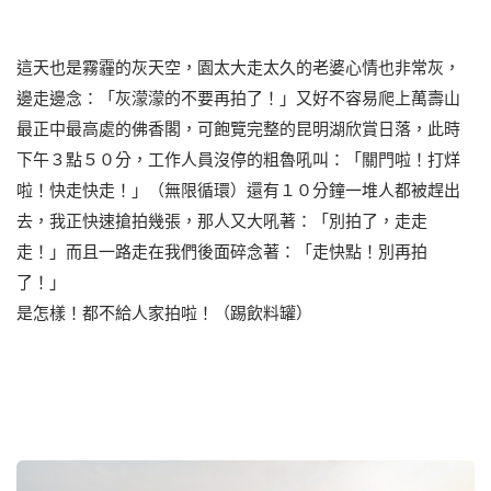
這天也是霧霾的灰天空，園太大走太久的老婆心情也非常灰，
邊走邊念：「灰濛濛的不要再拍了！」又好不容易爬上萬壽山
最正中最高處的佛香閣，可飽覽完整的昆明湖欣賞日落，此時
下午３點５０分，工作人員沒停的粗魯吼叫：「關門啦！打烊
啦！快走快走！」（無限循環）還有１０分鐘一堆人都被趕出
去，我正快速搶拍幾張，那人又大吼著：「別拍了，走走
走！」而且一路走在我們後面碎念著：「走快點！別再拍
了！」
是怎樣！都不給人家拍啦！（踢飲料罐）