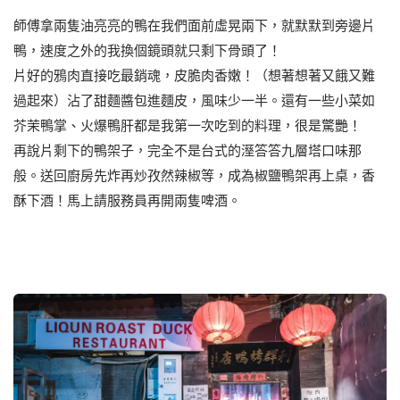
師傅拿兩隻油亮亮的鴨在我們面前虛晃兩下，就默默到旁邊片
鴨，速度之外的我換個鏡頭就只剩下骨頭了！
片好的鴉肉直接吃最銷魂，皮脆肉香嫩！（想著想著又餓又難
過起來）沾了甜麵醬包進麵皮，風味少一半。還有一些小菜如
芥茉鴨掌、火爆鴨肝都是我第一次吃到的料理，很是驚艷！
再說片剩下的鴨架子，完全不是台式的溼答答九層塔口味那
般。送回廚房先炸再炒孜然辣椒等，成為椒鹽鴨架再上桌，香
酥下酒！馬上請服務員再開兩隻啤酒。