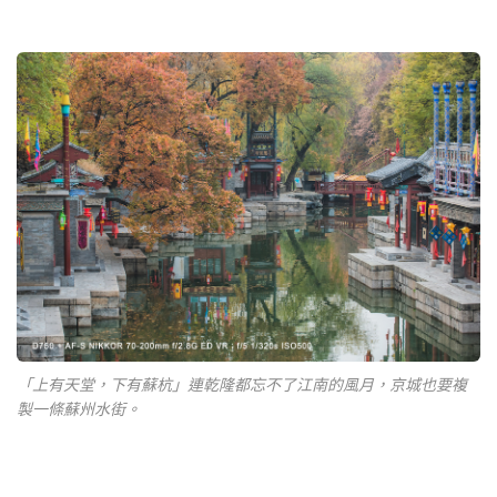
「上有天堂，下有蘇杭」連乾隆都忘不了江南的風月，京城也要複
製一條蘇州水街。