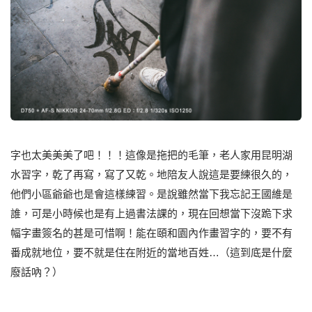
字也太美美美了吧！！！這像是拖把的毛筆，老人家用昆明湖
水習字，乾了再寫，寫了又乾。地陪友人說這是要練很久的，
他們小區爺爺也是會這樣練習。是說雖然當下我忘記王國維是
誰，可是小時候也是有上過書法課的，現在回想當下沒跪下求
幅字畫簽名的甚是可惜啊！能在頤和園內作畫習字的，要不有
番成就地位，要不就是住在附近的當地百姓…（這到底是什麼
廢話吶？）