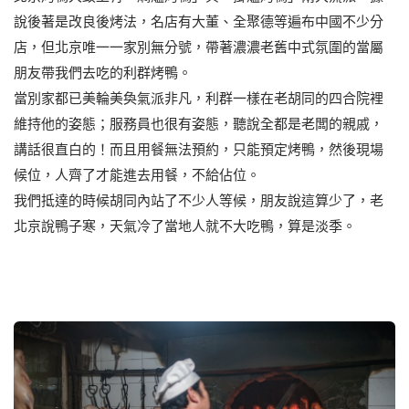
說後著是改良後烤法，名店有大董、全聚德等遍布中國不少分
店，但北京唯一一家別無分號，帶著濃濃老舊中式氛圍的當屬
朋友帶我們去吃的利群烤鴨。
當別家都已美輪美奐氣派非凡，利群一樣在老胡同的四合院裡
維持他的姿態；服務員也很有姿態，聽說全都是老闆的親戚，
講話很直白的！而且用餐無法預約，只能預定烤鴨，然後現場
候位，人齊了才能進去用餐，不給佔位。
我們抵達的時候胡同內站了不少人等候，朋友說這算少了，老
北京說鴨子寒，天氣冷了當地人就不大吃鴨，算是淡季。