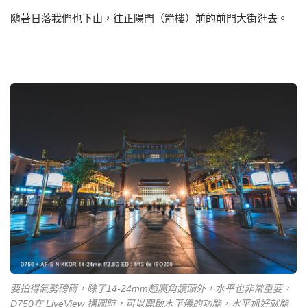
隨著日落我們也下山，往正陽門（箭樓）前的前門大街逛去。
要拍得氣勢磅礡，除了14-24mm超廣角鏡頭外，水平也非常重要，
D750在 LiveView 構圖時，可以開啟水平儀的功能，水平抓好就能