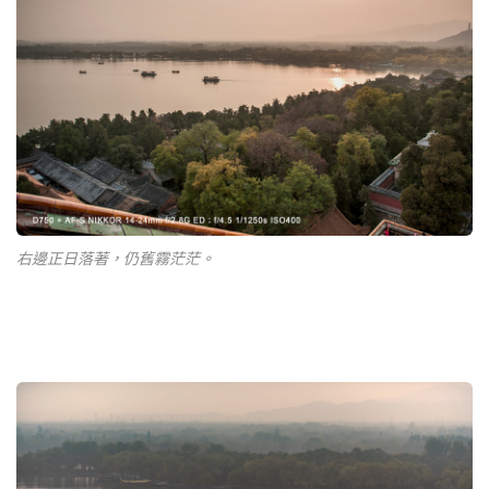
右邊正日落著，仍舊霧茫茫。