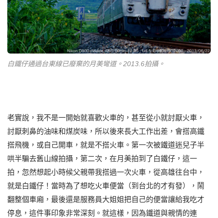
白鐵仔通過台東線已廢棄的月美彎道。2013.6拍攝。
老實說，我不是一開始就喜歡火車的，甚至從小就討厭火車，
討厭刺鼻的油味和煤炭味，所以後來長大工作出差，會搭高鐵
搭飛機，或自己開車，就是不搭火車。第一次被鐵道迷兒子半
哄半騙去舊山線拍攝，第二次，在月美拍到了白鐵仔，這一
拍，忽然想起小時候父親帶我搭過一次火車，從高雄往台中，
就是白鐵仔！當時為了想吃火車便當（到台北的才有發），鬧
翻整個車廂，最後還是服務員大姐姐把自己的便當讓給我吃才
停息，這件事印象非常深刻。就這樣，因為鐵道與親情的連