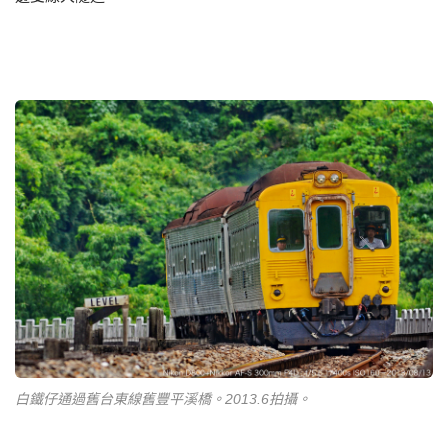
白鐵仔通過舊台東線舊豐平溪橋。2013.6拍攝。