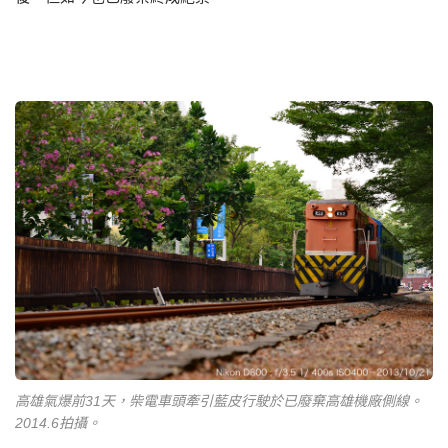
高雄氣爆前31天，柴電車頭牽引藍皮行駛於已廢棄高雄機廠側線。
2014.6拍攝。