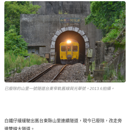
已廢除的山里一號隧道台東窄軌舊線與光華號。2013.6拍攝。
白鐵仔緩緩駛出舊台東縣山里連續隧道，現今已廢除，改走旁
邊雙線大隧道。