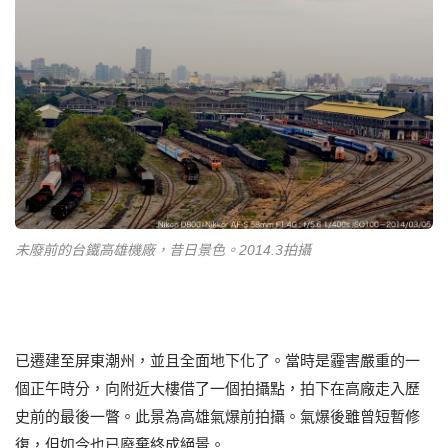
未廢前的台鐵高雄機廠，昔日景色。2014.3拍攝
已遷建至屏東潮州，並且全面地下化了。當時是霾害嚴重的一
個正午時分，向附近大樓借了一個拍攝點，拍下在高廠走入歷
史前的最後一瞥。此景為高雄氣爆前拍攝。氣爆後雖曾短暫修
復，但如今也已廢棄終成絕景。