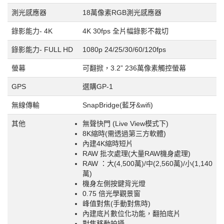
測光感應器
18萬像素RGB測光感應器
錄影能力- 4K
4K 30fps 全片幅錄影不裁切
錄影能力- FULL HD
1080p 24/25/30/60/120fps
螢幕
可翻掀，3.2” 236萬像素觸控螢幕
GPS
選購GP-1
無線傳輸
SnapBridge(藍牙&wifi)
其他
無聲快門 (Live View模式下)
8K縮時(需透過第三方軟體)
內建4K縮時短片
RAW 批次處理(大量RAW機身處理)
RAW ：大(4,500萬)/中(2,560萬)/小(1,140
萬)
機身左側按鍵背光燈
0.75 倍光學觀景窗
峰值對焦(手動對焦時)
內建底片數位化功能，翻拍底片
對焦移動拍攝