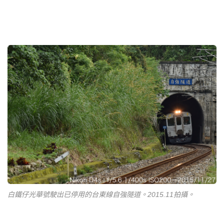
白鐵仔光華號駛出已停用的台東線自強隧道。2015.11拍攝。