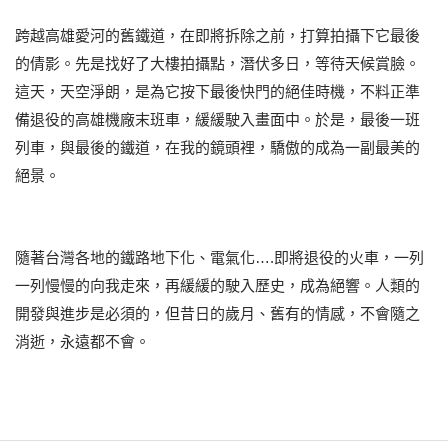
跨越高雄愛河的舊鐵道，在即將拆除之前，打算拍攝下它最後
的倩影。先是找好了大樓拍攝點，潛伏多日，等待天候賞臉。
這天，天空淨朗，是為它按下最後快門的絕佳時機，不料正準
備退役的高雄機廠末班車，緩緩駛入畫面中。於是，最後一班
列車，與最後的鐵道，在我的鏡頭裡，驕傲的成為一副最美的
絕景。
隨著台灣各地的鐵路地下化、電氣化….即將退役的火車，一列
一列慢慢的向我走來，再緩緩的駛入歷史，成為絕響。人類的
開發與進步是必須的，但昔日的歲月、舊有的情感，不會隨之
消逝，永遠都不會。