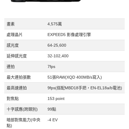
畫素
4,575萬
處理晶片
EXPEED5 影像處理引擎
感光度
64-25,600
延伸感光度
32-102,400
連拍
7fps
最大連拍張數
51張RAW(XQD 400MB/s寫入)
最高速連拍
9fps(搭配MBD18手把，EN-EL18a/b電池)
對焦點
153 point
十字感應(跨類別)
99點
暗部對焦能力(中央
-4 EV
點)