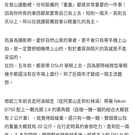
在登山運動裡，任何裝備的『重量』都是非常重要的一件事！
因為你所有的東西都是要靠自己背上去，短則一兩天，長則五
天以上，所以在挑選裝備就會以輕量化的為主。
而身為攝影師，愛好自然山景的筆者，更不會只有帶手機上山
拍，是一定要把相機帶上山的，對於畫質與照片的質感是不能
妥協的。
在四、五年前，都是帶 DSLR 單眼上去，因為那時候微型單眼
幾乎都還沒有在市場上盛行，到了近兩年才變成一個主流趨
勢。
想起三年前去走阿溪縱走（從阿里山走到杉林溪）帶著 Nikon
D750 配上一顆光圈 2.8 的廣角鏡（這樣一機一鏡的組合大概就
有 2 公斤重），就覺得超級重，還只有一機一鏡，整個登山包
的重量大概就有 20 公斤，在行走時真的會很吃力，直到近一兩
年，Ｚ 系列問世，鏡頭群也越來越多後，就將手上的 DSLR 的