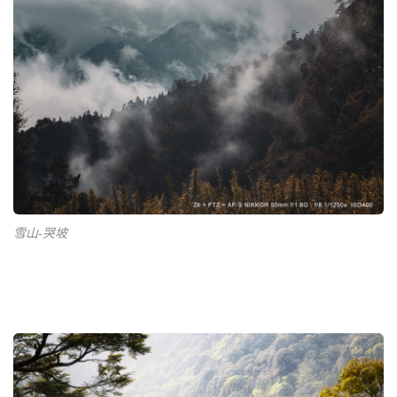
雪山-哭坡