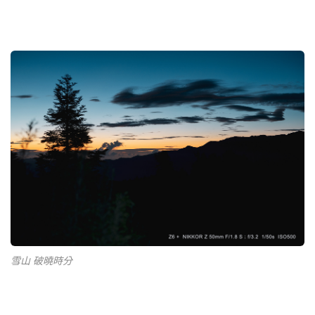
雪山 破曉時分