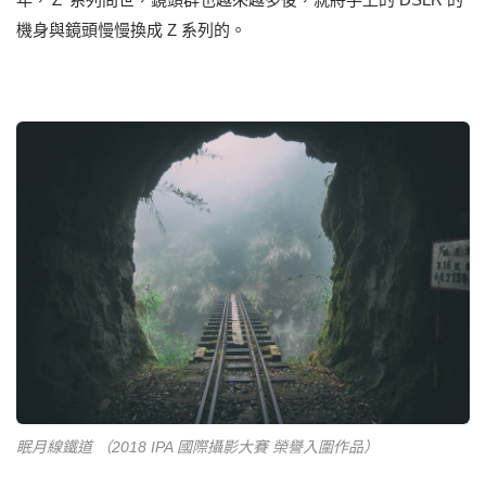
機身與鏡頭慢慢換成 Z 系列的。
眠月線鐵道 （2018 IPA 國際攝影大賽 榮譽入圍作品）