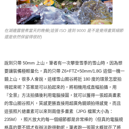
在湖邊露營煮當天的晚餐(這張 ISO 達到 9000 是不是覺得畫質細節
還是依然保留得很好)
說到只帶 50mm 上山，筆者有一次攀登雪季的雪山時，因為想
要讓裝備極輕量化，真的只帶 Z6+FTZ+50mm/1.8G 這個一機一
鏡上山，很多人會說，這樣雪山圈谷將近 180 度的環景怎麼拍
得起來呢？答案是可以拍起來的，將相機用成直幅拍攝，用
『全景』方法拍攝後利用電腦接圖，就可以獲得一張超高畫素
的雪山圈谷照片，質感更勝直接用超廣角鏡頭拍得感覺，而且
這張照片總畫素可以來到兩億多畫素（JPG 檔案大小為：
235M），照片放大的每一個細節都是非常棒的（但真的電腦規
格真的要不錯才有辦法跑得動呢，筆者跑一張圖大概就花了將