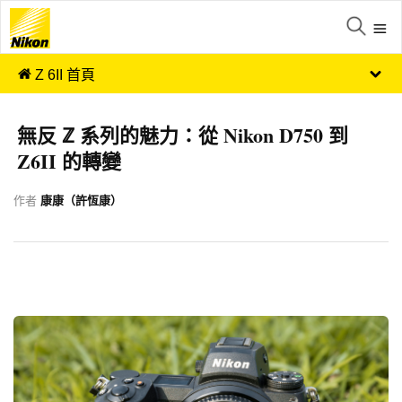
Z 6II 首頁
無反 ℤ 系列的魅力：從 Nikon D750 到
Z6II 的轉變
作者
康康（許恆康）