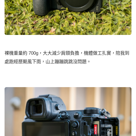
裸機重量約 700g，大大減少肩頸負擔，機體做工扎實，陪我到
處跑經歷颳風下雨，山上蹦蹦跳跳沒問題。