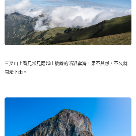
三叉山上看見常見翻越山稜線的滔滔雲海，果不其然，不久就
開始下雨。