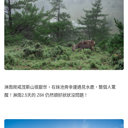
淋雨爬戒茂斯山很厭世，在妹池旁幸運遇見水鹿，整個人驚
醒！淋雨2.5天的 Z6II 仍然頭好狀狀沒問題！