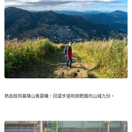
熱血殺到基隆山看晨曦，回望步道和剛甦醒的山城九份。