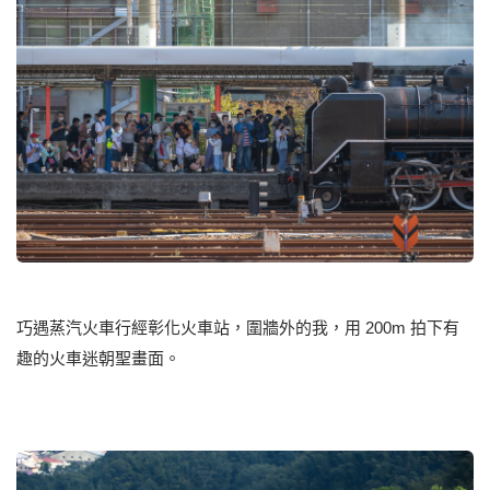
巧遇蒸汽火車行經彰化火車站，圍牆外的我，用 200m 拍下有
趣的火車迷朝聖畫面。