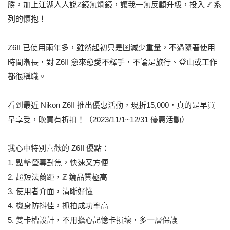
勝，加上江湖人人說Z鏡無爛鏡，讓我一無反顧升級，投入 ℤ 系
列的懷抱！
Z6II 已使用兩年多，雖然起初只是圖減少重量，不過隨著使用
時間漸長，對 Z6II 愈來愈愛不釋手，不論是旅行、登山或工作
都很稱職。
看到最近 Nikon Z6II 推出優惠活動，現折15,000，真的是早買
早享受，晚買有折扣！（2023/11/1~12/31 優惠活動）
我心中特別喜歡的 Z6II 優點：
1. 點擊螢幕對焦，快速又方便
2. 超短法蘭距，ℤ 鏡品質極高
3. 使用者介面，清晰好懂
4. 機身防抖佳，抓拍成功率高
5. 雙卡槽設計，不用擔心記憶卡損壞，多一層保護