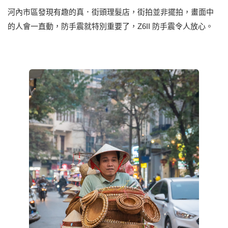
河內市區發現有趣的真．街頭理髮店，街拍並非擺拍，畫面中
的人會一直動，防手震就特別重要了，Z6II 防手震令人放心。