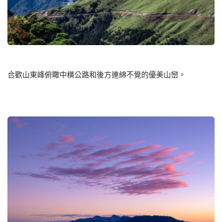
合歡山東峰俯瞰中橫公路和後方連綿不覺的優美山巒。