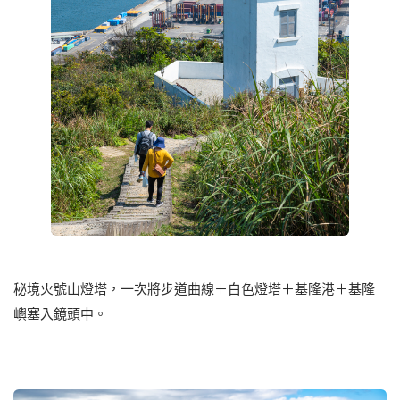
秘境火號山燈塔，一次將步道曲線＋白色燈塔＋基隆港＋基隆
嶼塞入鏡頭中。