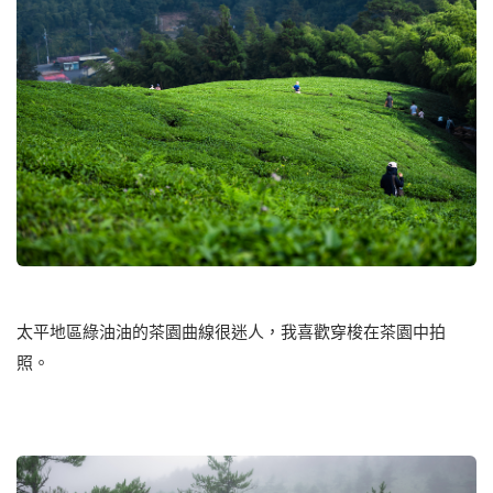
太平地區綠油油的茶園曲線很迷人，我喜歡穿梭在茶園中拍
照。