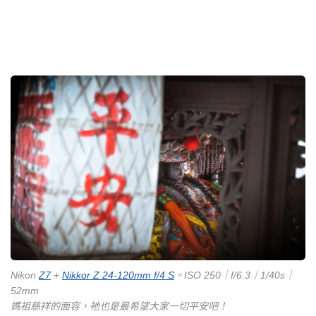
Nikon
Z7
+
Nikkor Z 24-120mm f/4 S
。ISO 250｜f/6.3｜1/40s｜
52mm
媽祖慈祥的面容，祂也是最希望大家一切平安吧！