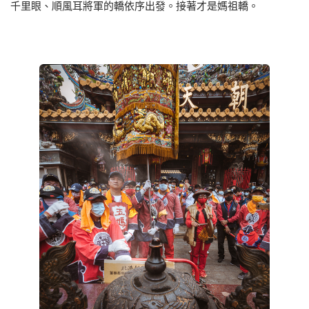
千里眼、順風耳將軍的轎依序出發。接著才是媽祖轎。