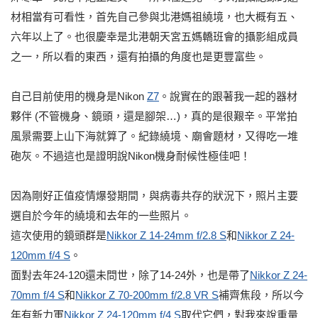
材相當有可看性，首先自己參與北港媽祖繞境，也大概有五、
六年以上了。也很慶幸是北港朝天宮五媽轎班會的攝影組成員
之一，所以看的東西，還有拍攝的角度也是更豐富些。
自己目前使用的機身是Nikon
Z7
。說實在的跟著我一起的器材
夥伴 (不管機身、鏡頭，還是腳架…)，真的是很艱辛。平常拍
風景需要上山下海就算了。紀錄繞境、廟會題材，又得吃一堆
砲灰。不過這也是證明說Nikon機身耐候性極佳吧！
因為剛好正值疫情爆發期間，與病毒共存的狀況下，照片主要
選自於今年的繞境和去年的一些照片。
這次使用的鏡頭群是
Nikkor Z 14-24mm f/2.8 S
和
Nikkor Z 24-
120mm f/4 S
。
面對去年24-120還未問世，除了14-24外，也是帶了
Nikkor Z 24-
70mm f/4 S
和
Nikkor Z 70-200mm f/2.8 VR S
補齊焦段，所以今
年有新力軍
Nikkor Z 24-120mm f/4 S
取代它們，對我來說重量