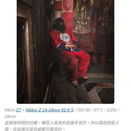
Nikon
Z7
+
Nikkor Z 14-24mm f/2.8 S
。ISO 80｜f/7.1｜1/25s｜
24mm
這樣長時間的抗戰，轎班人員真的是最辛苦的。所以隨地就能入
睡，在這兩天是到處都可看見的。