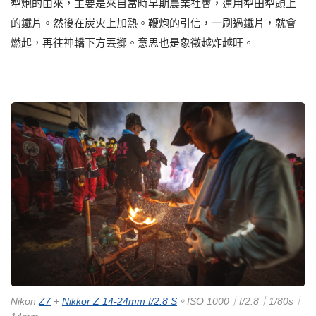
犁炮的由來，主要是來自當時早期農業社會，運用犁田犁頭上
的鐵片。然後在炭火上加熱。鞭炮的引信，一刷過鐵片，就會
燃起，再往神轎下方丟擲。意思也是象徵越炸越旺。
Nikon
Z7
+
Nikkor Z 14-24mm f/2.8 S
。ISO 1000｜f/2.8｜1/80s｜