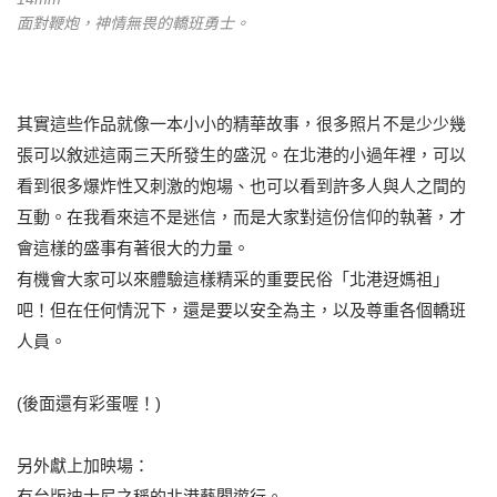
面對鞭炮，神情無畏的轎班勇士。
其實這些作品就像一本小小的精華故事，很多照片不是少少幾
張可以敘述這兩三天所發生的盛況。在北港的小過年裡，可以
看到很多爆炸性又刺激的炮場、也可以看到許多人與人之間的
互動。在我看來這不是迷信，而是大家對這份信仰的執著，才
會這樣的盛事有著很大的力量。
有機會大家可以來體驗這樣精采的重要民俗「北港迓媽祖」
吧！但在任何情況下，還是要以安全為主，以及尊重各個轎班
人員。
(後面還有彩蛋喔！)
另外獻上加映場：
有台版迪士尼之稱的北港藝閣遊行。