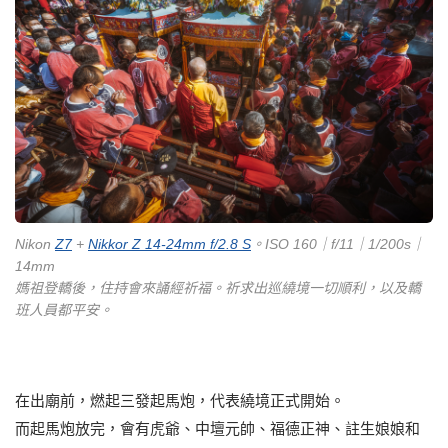
Nikon
Z7
+
Nikkor Z 14-24mm f/2.8 S
。ISO 160｜f/11｜1/200s｜
14mm
媽祖登轎後，住持會來誦經祈福。祈求出巡繞境一切順利，以及轎
班人員都平安。
在出廟前，燃起三發起馬炮，代表繞境正式開始。
而起馬炮放完，會有虎爺、中壇元帥、福德正神、註生娘娘和