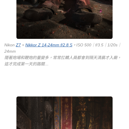
Nikon
Z7
+
Nikkor Z 14-24mm f/2.8 S
。ISO 500｜f/3.5｜1/20s｜
24mm
隨著炮場和鞭炮的量變多，常常扛轎人員都會到隔天清晨才入廟，
這才完成第一天的路關…