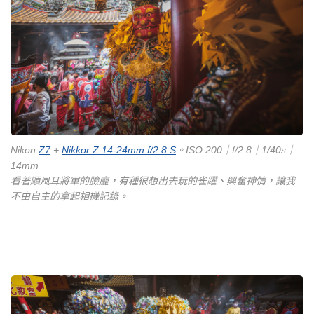
Nikon
Z7
+
Nikkor Z 14-24mm f/2.8 S
。ISO 200｜f/2.8｜1/40s｜
14mm
看著順風耳將軍的臉龐，有種很想出去玩的雀躍、興奮神情，讓我
不由自主的拿起相機記錄。