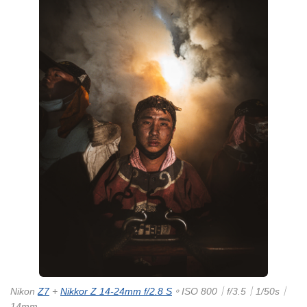
Nikon
Z7
+
Nikkor Z 14-24mm f/2.8 S
。ISO 800｜f/3.5｜1/50s｜
14mm