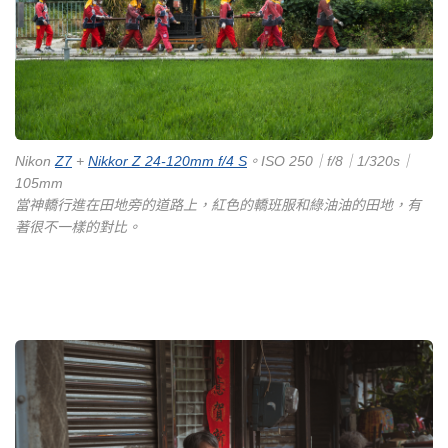
Nikon
Z7
+
Nikkor Z 24-120mm f/4 S
。ISO 250｜f/8｜1/320s｜
105mm
當神轎行進在田地旁的道路上，紅色的轎班服和綠油油的田地，有
著很不一樣的對比。