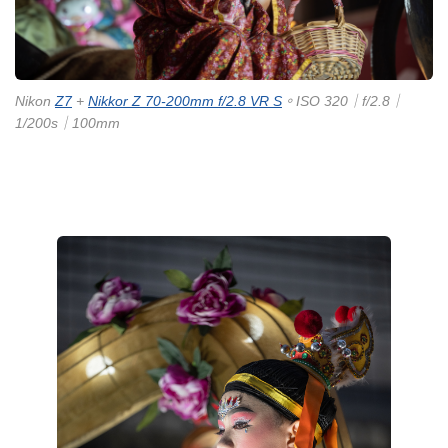
Nikon
Z7
+
Nikkor Z 70-200mm f/2.8 VR S
。ISO 320｜f/2.8｜
1/200s｜100mm