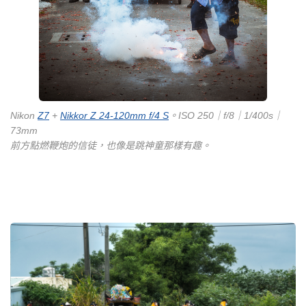
Nikon
Z7
+
Nikkor Z 24-120mm f/4 S
。ISO 250｜f/8｜1/400s｜
73mm
前方點燃鞭炮的信徒，也像是跳神童那樣有趣。