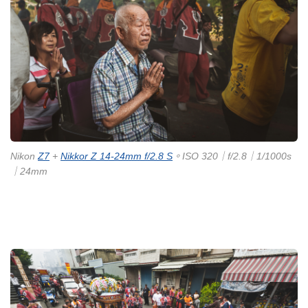
Nikon
Z7
+
Nikkor Z 14-24mm f/2.8 S
。ISO 320｜f/2.8｜1/1000s
｜24mm