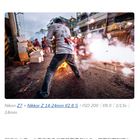
Nikon
Z7
+
Nikkor Z 14-24mm f/2.8 S
。ISO 200｜f/8.0｜1/13s｜
14mm