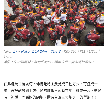
Nikon
Z7
+
Nikkor Z 14-24mm f/2.8 S
。ISO 320｜f/11｜1/60s｜
14mm
準備下午的路關前，等待的時刻，轎班人員一同向媽祖跪拜。
在北港媽祖繞境時，傳統吃炮主要分成三種方式。有疊成一
堆，再把轎放到上方引燃的堆炮。還有在地上鋪成一片，點燃
時，神轎一同踩過的網炮。還有台灣三大炮之一的犁炮了！