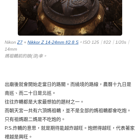
Nikon
Z7
+
Nikkor Z 14-24mm f/2.8 S
。ISO 125｜f/22｜1/20s｜
14mm
媽祖轎前的娘(涼)傘。
出廟後就會開始走當日的路關。而繞境的路線，農曆十九日是
南巡、而二十日是北巡。
往往炸轎都是大家最想拍的題材之一。
而朝天宮一共有六頂媽祖轎，並不是全部的媽祖轎都會吃炮。
只有祖媽跟二媽是不吃炮的。
P.S.炸轎的意思，就是期待能越炸越旺。炮燃得越旺，代表著家
裡越是興旺。