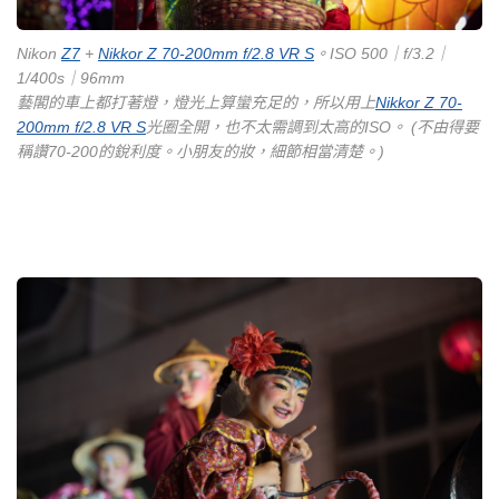
Nikon
Z7
+
Nikkor Z 70-200mm f/2.8 VR S
。ISO 500｜f/3.2｜
1/400s｜96mm
藝閣的車上都打著燈，燈光上算蠻充足的，所以用上
Nikkor Z 70-
200mm f/2.8 VR S
光圈全開，也不太需調到太高的ISO。 (不由得要
稱讚70-200的銳利度。小朋友的妝，細節相當清楚。)