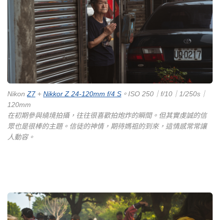
Nikon
Z7
+
Nikkor Z 24-120mm f/4 S
。ISO 250｜f/10｜1/250s｜
120mm
在初期參與繞境拍攝，往往很喜歡拍炮炸的瞬間。但其實虔誠的信
眾也是很棒的主題。信徒的神情，期待媽祖的到來，這情感常常讓
人動容。