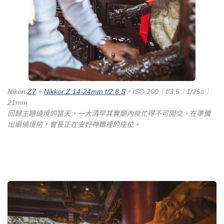
Nikon
Z7
+
Nikkor Z 14-24mm f/2.8 S
。ISO 200｜f/3.5｜1/25s｜
21mm
回歸主題繞境的當天，一大清早其實廟內就忙得不可開交，在準備
出廟繞境前，會長正在安好神轎裡的座位。