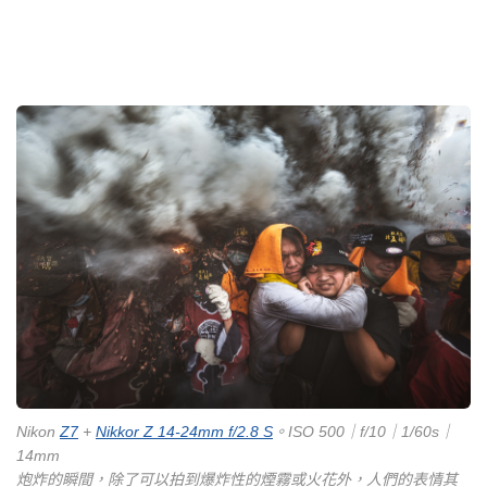
Nikon
Z7
+
Nikkor Z 14-24mm f/2.8 S
。ISO 500｜f/10｜1/60s｜
14mm
炮炸的瞬間，除了可以拍到爆炸性的煙霧或火花外，人們的表情其