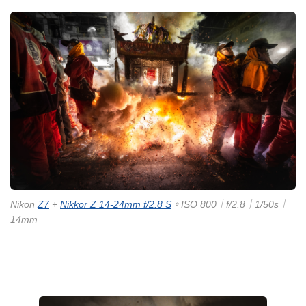
Nikon
Z7
+
Nikkor Z 14-24mm f/2.8 S
。ISO 800｜f/2.8｜1/50s｜
14mm