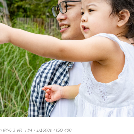
。
 f/4-6.3 VR ；f/4，1/1600s，ISO 400