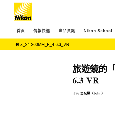
首頁
情報快遞
產品資訊
Nikon School
Z_24-200MM_F_4-6.3_VR
旅遊鏡的「輕」
6.3 VR
作者
吳冠昱（John）