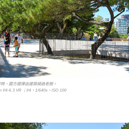
突時，園方選擇由建築繞過老樹。
 f/4-6.3 VR ；f/4，1/640s，ISO 100