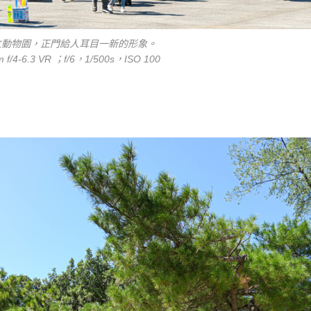
立動物園，正門給人耳目一新的形象。
 f/4-6.3 VR ；f/6，1/500s，ISO 100