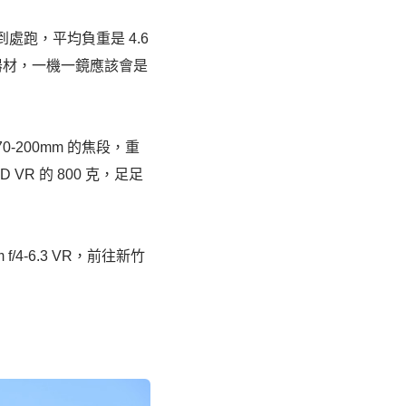
跑，平均負重是 4.6
器材，一機一鏡應該會是
m、70-200mm 的焦段，重
ED VR 的 800 克，足足
/4-6.3 VR，前往新竹