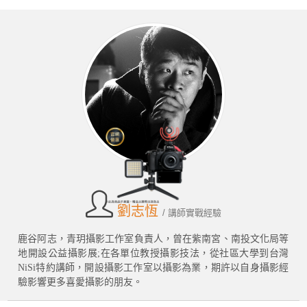
劉志恆
/ 講師實戰經驗
鹿谷阿志，青玥攝影工作室負責人，曾在紫南宮、南投文化局等
地開設公益攝影展;在各單位教授攝影技法，從社區大學到台灣
NiSi特約講師，開設攝影工作室以攝影為業，期許以自身攝影經
驗影響更多喜愛攝影的朋友。