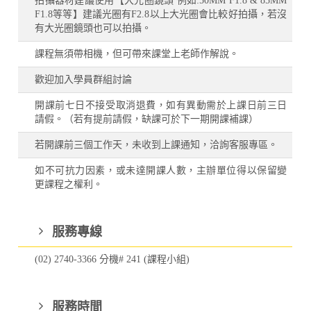
拍攝器材建議使用【大光圈鏡頭 例如:50MM F1.8 & 85MM
F1.8等等】建議光圈有F2.8以上大光圈會比較好拍攝，若沒
有大光圈鏡頭也可以拍攝。
課程無須帶相機，但可帶來課堂上老師作解說。
歡迎加入學員群組討論
開課前七日不接受取消退費，如有異動需於上課日前三日
請假。（若有提前請假，缺課可於下一期開課補課）
若開課前三個工作天，未收到上課通知，洽詢客服專區。
如不可抗力因素，或未達開課人數，主辦單位得以保留變
更課程之權利。
服務專線
(02) 2740-3366 分機# 241 (課程小組)
服務時間