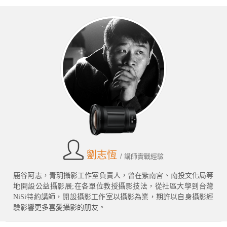
劉志恆
/ 講師實戰經驗
鹿谷阿志，青玥攝影工作室負責人，曾在紫南宮、南投文化局等
地開設公益攝影展;在各單位教授攝影技法，從社區大學到台灣
NiSi特約講師，開設攝影工作室以攝影為業，期許以自身攝影經
驗影響更多喜愛攝影的朋友。