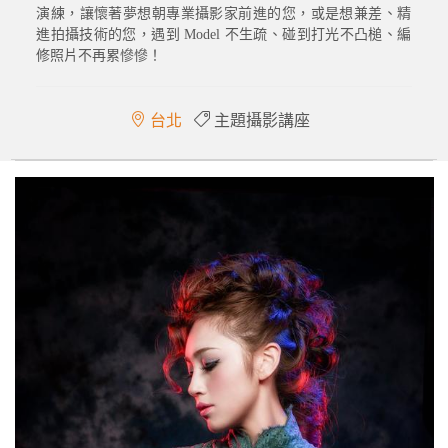
演練，讓懷著夢想朝專業攝影家前進的您，或是想兼差、精
進拍攝技術的您，遇到 Model 不生疏、碰到打光不凸槌、編
修照片不再累慘慘！
台北
主題攝影講座