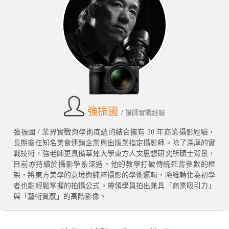
強振國
/ 講師實戰經驗
強振國 / 業界實戰與學術底蘊的結合擁有 20 年商業攝影經驗，
長期擔任知名美食連鎖企業與出版業指定攝影師。除了深厚的實
戰技術，強老師更具備華梵大學東方人文思想研究所碩士背景，
目前亦持續於攝影學系深造。他的教學打破傳統死背參數的框
架，將東方美學的意境與純粹攝影的學術邏輯，降維轉化為初學
者也能輕鬆掌握的拍攝公式。帶領學員拍出兼具「商業吸引力」
與「藝術質感」的高階影像。