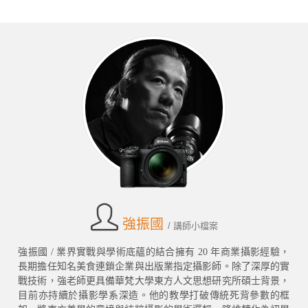
強振國
/ 講師小檔案
強振國 / 業界實戰與學術底蘊的結合擁有 20 年商業攝影經驗，
長期擔任知名美食連鎖企業與出版業指定攝影師。除了深厚的實
戰技術，強老師更具備華梵大學東方人文思想研究所碩士背景，
目前亦持續於攝影學系深造。他的教學打破傳統死背參數的框