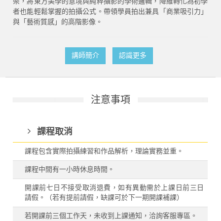
架，將東方美學的意境與純粹攝影的學術邏輯，降維轉化為初學
者也能輕鬆掌握的拍攝公式。帶領學員拍出兼具「商業吸引力」
與「藝術質感」的高階影像。
講師簡介
認識更多
注意事項
課程取消
課程包含實際拍攝練習和作品解析，理論實務並重。
課程中間有一小時休息時間。
開課前七日不接受取消退費，如有異動需於上課日前三日
請假。（若有提前請假，缺課可於下一期開課補課）
若開課前三個工作天，未收到上課通知，洽詢客服專區。