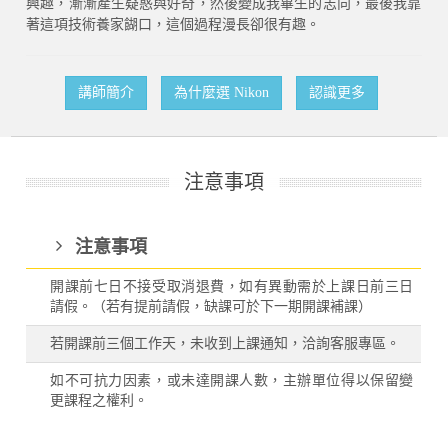
興趣，漸漸產生疑惑與好奇，然後變成我畢生的志向，最後我靠
著這項技術養家餬口，這個過程漫長卻很有趣。
講師簡介
為什麼選 Nikon
認識更多
注意事項
注意事項
開課前七日不接受取消退費，如有異動需於上課日前三日
請假。（若有提前請假，缺課可於下一期開課補課）
若開課前三個工作天，未收到上課通知，洽詢客服專區。
如不可抗力因素，或未達開課人數，主辦單位得以保留變
更課程之權利。