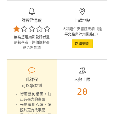
課程難易度
上課地點
大稻埕仁安醫院天橋（延
平北路與涼州街路口）
無論您是攝影愛好者還
是初學者，這個課程都
路線規劃
適合您參加
此課程
人數上限
可以學習到
20
街廓幾何構圖，拍
出有張力的畫面
光影運用心法，讓
照片更有故事感