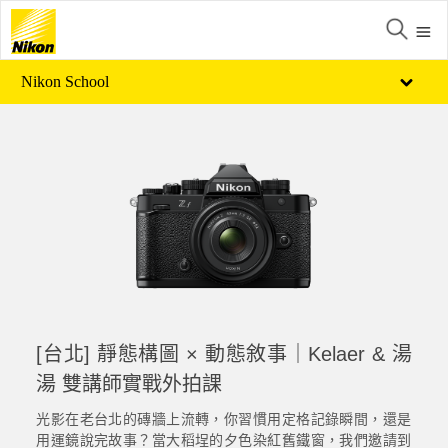
Nikon School
[台北] 靜態構圖 × 動態敘事｜Kelaer & 湯
湯 雙講師實戰外拍課
光影在老台北的磚牆上流轉，你習慣用定格記錄瞬間，還是
用運鏡說完故事？當大稻埕的夕色染紅舊鐵窗，我們邀請到