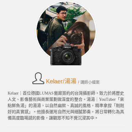
Kelaer/湯湯
/ 講師小檔案
Kelaer｜首位德國LUMAS藝廊簽約的台灣攝影師，致力於將歷史
人文、影像藝術與商業策劃做深度的整合。湯湯｜YouTuber「來
點鮮魚湯」的湯湯，以自然幽默、真誠的風格，精準拿捏「剛剛
好的真實感」。他擅長運用自然光與細膩節奏，將日常轉化為具
備高度臨場感的影像，讓觀眾不知不覺沉浸其中。