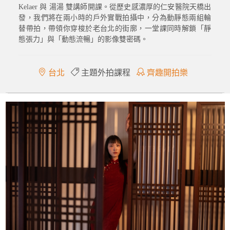
Kelaer 與 湯湯 雙講師開課。從歷史感濃厚的仁安醫院天橋出
發，我們將在兩小時的戶外實戰拍攝中，分為動靜態兩組輪
替帶拍，帶領你穿梭於老台北的街廓，一堂課同時解鎖「靜
態張力」與「動態流暢」的影像雙密碼。
台北
主題外拍課程
齊趣開拍樂