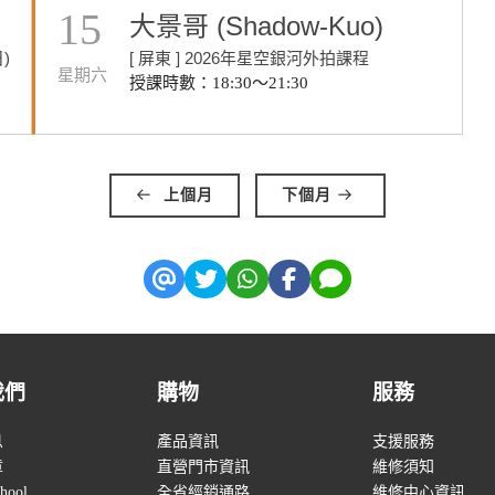
15
大景哥 (Shadow-Kuo)
)
[ 屏東 ] 2026年星空銀河外拍課程
星期六
授課時數：18:30～21:30
上個月
下個月
我們
購物
服務
息
產品資訊
支援服務
章
直營門市資訊
維修須知
hool
全省經銷通路
維修中心資訊