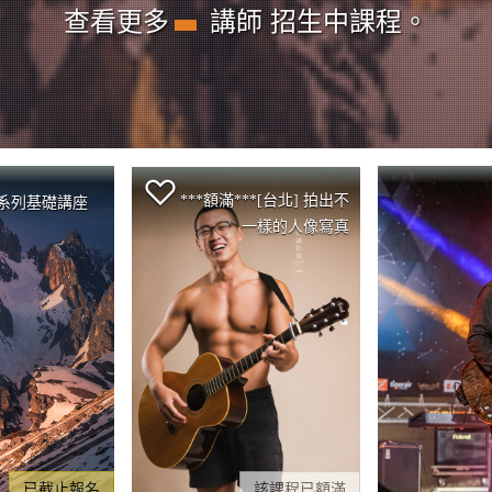
查看更多
講師 招生中課程。
***額滿***[台北] 拍出不
費-Z 系列基礎講座
一樣的人像寫真
已截止報名
該課程已額滿