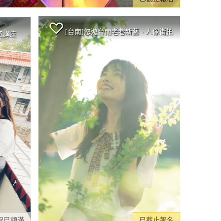
[台南]悠遊台南老巷新藝 - 人像街拍
費講座
程已額滿
已截止報名