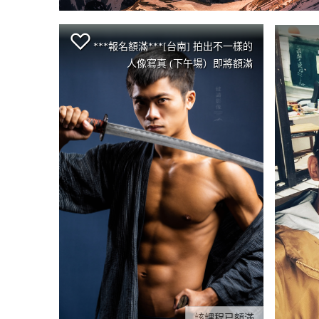
***報名額滿***[台南] 拍出不一樣的
人像寫真 (下午場）即將額滿
該課程已額滿