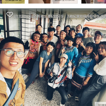
[台北]從心出發-原鄉計畫紀錄分享 | 活動紀實拍攝經驗分享-免
該課