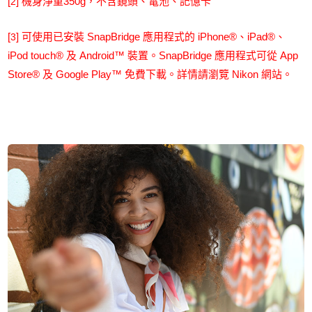
[
] 機身淨重350g，不含鏡頭、電池、記憶卡
2
[
] 可使用已安裝 SnapBridge 應用程式的 iPhone®、iPad®、
3
iPod touch® 及 Android™ 裝置。SnapBridge 應用程式可從 App
Store® 及 Google Play™ 免費下載。詳情請瀏覽 Nikon 網站。