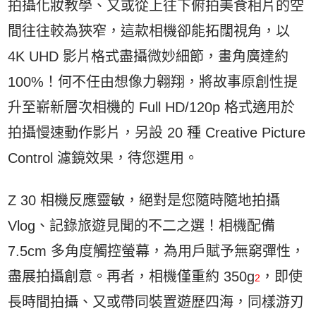
拍攝化妝教學、又或從上往下俯拍美食相片的空
間往往較為狹窄，這款相機卻能拓闊視角，以
4K UHD 影片格式盡攝微妙細節，畫角廣達約
100%！何不任由想像力翱翔，將故事原創性提
升至嶄新層次相機的 Full HD/120p 格式適用於
拍攝慢速動作影片，另設 20 種 Creative Picture
Control 濾鏡效果，待您選用。
Z 30 相機反應靈敏，絕對是您隨時隨地拍攝
Vlog、記錄旅遊見聞的不二之選！相機配備
7.5cm 多角度觸控螢幕，為用戶賦予無窮彈性，
盡展拍攝創意。再者，相機僅重約 350g
，即使
2
長時間拍攝、又或帶同裝置遊歷四海，同樣游刃