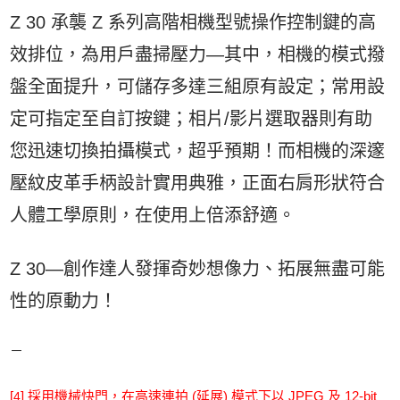
Z 30 承襲 Z 系列高階相機型號操作控制鍵的高
效排位，為用戶盡掃壓力—其中，相機的模式撥
盤全面提升，可儲存多達三組原有設定；常用設
定可指定至自訂按鍵；相片/影片選取器則有助
您迅速切換拍攝模式，超乎預期！而相機的深邃
壓紋皮革手柄設計實用典雅，正面右肩形狀符合
人體工學原則，在使用上倍添舒適。
Z 30—創作達人發揮奇妙想像力、拓展無盡可能
性的原動力！
－
[
] 採用機械快門，在高速連拍 (延展) 模式下以 JPEG 及 12-bit
4