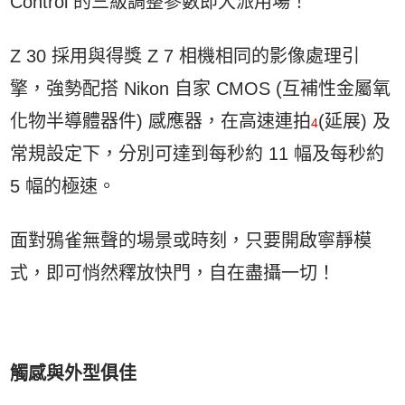
Control 的三級調整參數即大派用場！
Z 30 採用與得獎 Z 7 相機相同的影像處理引
擎，強勢配搭 Nikon 自家 CMOS (互補性金屬氧
化物半導體器件) 感應器，在高速連拍
(延展) 及
4
常規設定下，分別可達到每秒約 11 幅及每秒約
5 幅的極速。
面對鴉雀無聲的場景或時刻，只要開啟寧靜模
式，即可悄然釋放快門，自在盡攝一切！
觸感與外型俱佳