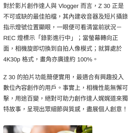
對於影片創作達人與 Vlogger 而言，Z 30 正是
不可或缺的最佳拍檔，其內建收音器及短片攝錄
指示燈號位置顯眼，一眼便可看清當前狀況－
REC 燈標示「錄影進行中」；當螢幕轉向正
面，相機旋即切換到自拍人像模式；就算處於
4K30p 格式，畫角亦廣達約 100%。
Z 30 的拍片功能簡便實用，最適合有興趣投入
數位內容創作的用戶。事實上，相機性能無懈可
擊，用途百變，絕對可助力創作達人娓娓道來獨
特故事，呈現出眾細節與質感，盡展個人創意！