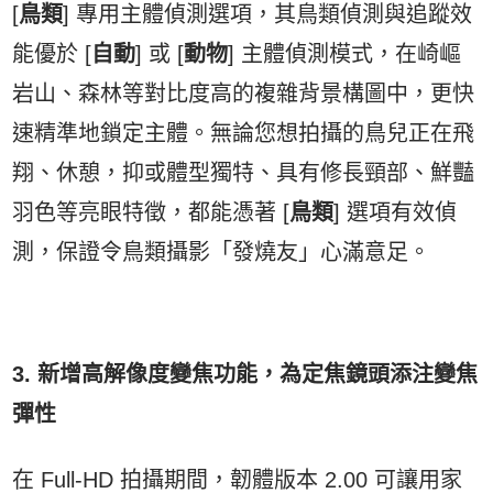
[
鳥類
] 專用主體偵測選項，其鳥類偵測與追蹤效
能優於 [
自動
] 或 [
動物
] 主體偵測模式，在崎嶇
岩山、森林等對比度高的複雜背景構圖中，更快
速精準地鎖定主體。無論您想拍攝的鳥兒正在飛
翔、休憩，抑或體型獨特、具有修長頸部、鮮豔
羽色等亮眼特徵，都能憑著 [
鳥類
] 選項有效偵
測，保證令鳥類攝影「發燒友」心滿意足。
3. 新增高解像度變焦功能，為定焦鏡頭添注變焦
彈性
在 Full-HD 拍攝期間，韌體版本 2.00 可讓用家