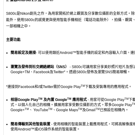
1. 兼容Android 2.3 及 Wi-Fi®
S800c是Nikon創先之作，為用家開拓於網上觀賞及分享數位攝影的全新方式。
能外，使用S800c的感覺更與使用智能手機相近（電話功能除外），拍攝、觀賞
一部相機之中。
主要功能
簡易設定及連接
- 可以使用類近Android™智能手機的設定和內容輸入介面，
瀏覽及發佈到社交網絡網站（SNS）
- S800c可讓用家分享美妙照片短片及
Google+TM、Facebook及Twitter*。透過S800c發佈及瀏覽SNS簡易順暢。
TM
*連接到Facebook和/或Twitter需於Google Play
下載及安裝專用的應用程式。
TM
TM
TM
相容Google Play
及內置 Google
應用程式
- 用家可從Google Play
下
T
式，以個人化自己的相機。擴展用家享受數位攝影的方式。眾多Google Play
TM
TM
TM
TM
Google+
、 YouTube
、Google Maps
及Gmail
已預設在相機內。
簡易傳輸到其他智能裝置
- 使用相機的智能裝置上載應用程式，可將高解像度
使用Android™或iOS操作系統的智能裝置。