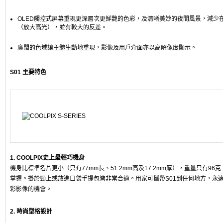
OLED觸控式屏幕重現更深層次更鮮艷的色彩，及清晰美妙的夜間風景，減少
（放大高光），並有較大的反差。
廣闊的色域讓主體生動地重現，影像及用戶介面亦以高解像度顯示。
S01 主要特色
1. COOLPIX史上最輕巧機身
機身比標準名片更小（只有77mm長、51.2mm高及17.2mm厚），重量只有96
掌握。掛於頸上或放進口袋手提包皆非常合適。用家可攜帶S01到任何地方，永
彩影像的機會。
2. 時尚型格設計