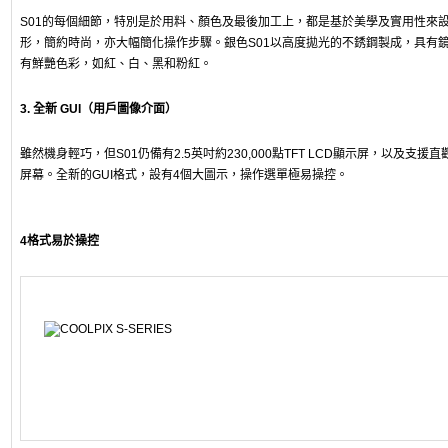
S01的每個細節，特別是於用料、顏色及最後加工上，都是基於美學及實用性來
形，簡約時尚，亦大幅簡化操作步驟。銀色S01以高度拋光的不銹鋼製成，具有
有鮮艷色彩，如紅、白、黑和粉紅。
3. 全新 GUI（用戶圖像介面）
雖然機身輕巧，但S01仍備有2.5英吋約230,000點TFT LCD顯示屏，以及支
屏幕。全新的GUI格式，設有4個大圖示，操作選單極易操控。
4格式易於操控