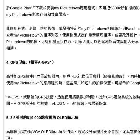
TM
於Google Play
下載並安裝my Picturetown應用程式，即可把S800c所拍攝的
my Picturetown影像存儲和共享服務。
此應用程式可瀏覽上傳的影像，或發佈特定的my Picturetown相簿網址到Facebook
查看my Picturetown的相簿列表，使用拖曳式操作重新整理相簿，或更改其設計
Picturetown的影像，可從相機直接存取，用家因此可以輕鬆地觀賞或與他人分
相簿。
4. GPS 功能（相容A-GPS* ）
高性能GPS組件已內置於相機內，用戶可以記錄位置資料（經度和緯度），同時
使用my Picturetown的應用程式時，這些照片和短片的拍攝位置，可顯示於Google
*A-GPS，或稱輔助GPS技術，透過使用擴展數據輔助，提升GPS定位系統的啟
間。A-GPS所使用的數據，可以從Nikon的網站下載最新版本。
5. 3.5英吋約819,000點寬視角 OLED顯示屏
高解像度寬視角VGA OLED顯示屏令拍攝、觀賞及分享照片更添喜悅，尤其當影
現。