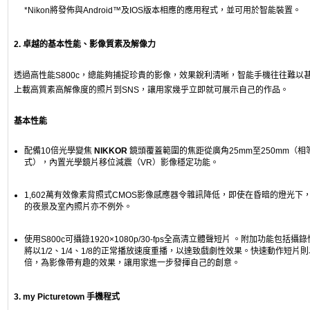
*Nikon將發佈與Android™及IOS版本相應的應用程式，並可用於智能裝置。
2. 卓越的基本性能、影像質素及解像力
透過高性能S800c，總能夠捕捉珍貴的影像，效果銳利清晰，智能手機往往難以
上載高質素高解像度的照片到SNS，讓用家幾乎立即就可展示自己的作品。
基本性能
配備10倍光學變焦
NIKKOR
鏡頭覆蓋範圍的焦距從廣角25mm至250mm（相等於
式），內置光學鏡片移位減震（VR）影像穩定功能。
1,602萬有效像素背照式CMOS影像感應器令雜訊降低，即使在昏暗的燈光下
的夜景及室內照片亦不例外。
使用S800c可攝錄1920×1080p/30-fps全高清立體聲短片 。附加功能包括
將以1/2、1/4、1/8的正常播放速度重播，以達致戲劇性效果。快速動作短片
倍，為影像帶有趣的效果，讓用家進一步發揮自己的創意。
3. my Picturetown 手機程式