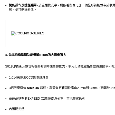
簡約操作及捷徑選單
- 於重播模式中，觸按著影像可加一個星形符號並存於收
觸，便可刪除影像。
4. 先進拍攝編輯功能盡顯Nikon強大影像實力
S01具備Nikon數位相機特有的卓越影像能力，多元化功能讓攝影變得更簡單和
1,014萬像素CCD影像感應器
3倍光學變焦
NIKKOR
鏡頭，覆蓋焦距範圍從廣角29mm到87mm（相等於35mm
高速高精準的EXPEED C2影像處理引擎，重現豐富色彩
內置閃光燈