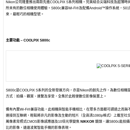
Nikon公司隆重推出兩款先進COOLPIX S系列相機。完美結合尖端科技及超薄
所未有的數位相機使用體驗。S800c兼容Wi-Fi®及配備Android™操作系統，S01
來，最輕巧的相機型號。
主要功能 – COOLPIX S800c
S800c是COOLPIX S系列的全新發展方向，亦是Nikon的創先之作，為數位相
方式︰拍攝、觀賞、連繫及享受，全集於此輕便數位影像裝置上。
備有內置Wi-Fi®兼容功能，此相機與智能手機相比，在眾多方面都可謂過之而無不
連接到互聯網，輕鬆將非凡的影像及生動的短片（全高清1080p格式）上載至社交網
萬像素背照式CMOS影像感應器及10倍光學變焦
NIKKOR
鏡頭，讓S800c能拍
比的影像，遠遠凌駕智能手機的影像表現。