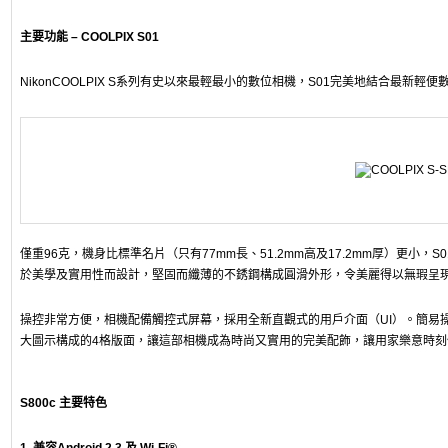
主要功能 – COOLPIX S01
NikonCOOLPIX S系列有史以來最輕最小的數位相機，S01完美地結合最新輕
僅重96克，機身比標準名片（只有77mm長、51.2mm高及17.2mm厚）更小，
於美學及實用性而設計，堅固而纖薄的不銹鋼構成圓滑外形，令美麗得以無瑕呈
操控非常方便，相機配備觸控式屏幕，採用全新直觀式的用戶介面（UI）。簡易
大圖示構成的4格版面，讓這部相機成為時尚又實用的完美配飾，讓用家樂意時刻
S800c 主要特色