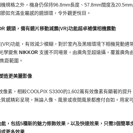
規格之外，機身仍保持96.8mm長度、57.8mm闊度及20.5
細節如充滿金屬感的鏡頭環，令外觀更悅目。
OR
鏡頭，備有鏡片移動減震(VR)功能超卓補償相機震動
(VR)功能，有效減少模糊，對於室內及黑暗環境下相機晃動通
倍光學變焦
NIKKOR
支援不同場景，由廣角至超遠攝，覆蓋廣角由26
格式)焦距範圍。
素，塑造更美麗影像
萬有效像素，相較COOLPIX S3300的1,602萬有效像素有顯著
及質感精彩呈現，無論人像、風景或夜間風景都應付自如。用家
。
輯功能，包括5種新的魅力修飾效果，以及快速效果，只需3個簡單
項或更多效果