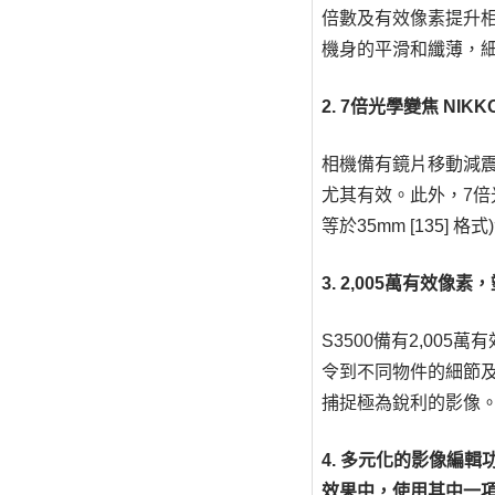
倍數及有效像素提升相機
機身的平滑和纖薄，
2. 7倍光學變焦
NIKK
相機備有鏡片移動減震
尤其有效。此外，7
等於35mm [135] 
3. 2,005萬有效像
S3500備有2,005
令到不同物件的細節
捕捉極為銳利的影像
4. 多元化的影像編
效果中，使用其中一