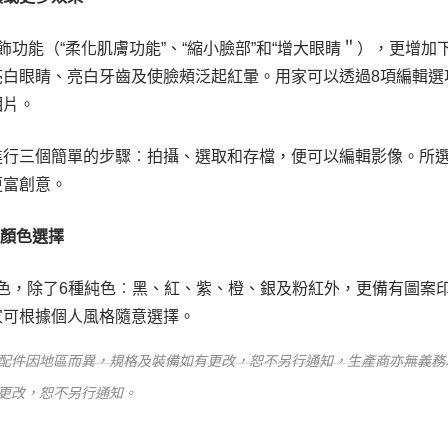
飾功能（“柔化肌膚功能”、“縮小臉部”和“增大眼睛＂），更增加
亮白眼睛、亮白牙齒及使臉頰泛起紅暈。用家可以透過8項編輯選
相片。
進行三個簡單的步驟︰拍攝、選取和存檔，便可以編輯影像。所
更富創意。
種顏色選擇
身顏色，除了6種純色︰黑、紅、紫、橙、銀及粉紅外，更備有圖案
家可根據個人風格隨意選擇。
配件因地區而異，規格及裝備如有更改，恕不另行通知，生產商亦無義務
更改，恕不另行通知。