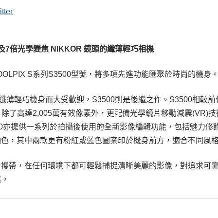
tter
素及7倍光學變焦
NIKKOR
鏡頭的纖薄輕巧相機
COOLPIX S系列S3500型號，將多項先進功能匯聚於時尚的機身
00憑藉纖薄輕巧機身而大受歡迎，S3500則是後繼之作。S3500相
除了高達2,005萬有效像素外，更配備光學鏡片移動減震(VR)
00亦提供一系列於拍攝後使用的全新影像編輯功能，包括魅力修
身顏色，其中兩款更有粉紅或藍色圖案印於機身前方，適合不同風
隨身攜帶，在任何環境下都可輕鬆捕捉清晰美麗的影像，對追求可
選。