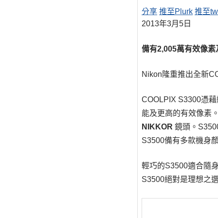
分享
推至Plurk
推至twi
2013年3月5日
備有2,005萬有效像
Nikon隆重推出全新
COOLPIX S33
能及更高的有效像素。
NIKKOR
鏡頭。S35
S3500備有多款機
輕巧的S3500適合
S3500絕對是理想之