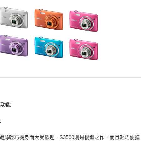
主要功能
大
00憑藉纖薄輕巧機身而大受歡迎，S3500則是後繼之作，而且輕巧