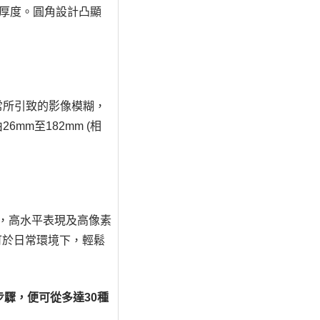
mm厚度。圓角設計凸顯
常所引致的影像模糊，
mm至182mm (相
的提升，高水平表現及高像素
可於日常環境下，輕鬆
步驟，便可從多達30種