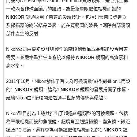
而設的OP Fisheye-Nikkor 10mm f/5.6魚眼鏡頭，是世界上第
一款內含非球面鏡片的鏡頭。為最新單眼數位相機而設的
NIKKOR
鏡頭採用了自家的尖端技術，包括研發自IC步進器
及掃描器的納米結晶塗層，能在寬範圍的波長上消除內部鏡頭
部件產生的反射。
Nikon公司由最初設計與製作的階段到發佈成品都能設合用家
需要，並嚴格監控生產系統以保持
NIKKOR
鏡頭的高質素和
高水準。
2011年10月，Nikon發佈了首支為可換鏡數位相機Nikon 1而設
的1
NIKKOR
鏡頭。這為1
NIKKOR
鏡頭的發展揭開了序幕，
延續Nikon由F接環開始超過半世紀的傳統與優越。
Nikon到目前為止總共推出了超過80種類型的可換鏡頭，包括
為單眼相機而設的魚眼鏡、超廣角至超遠攝鏡、變焦鏡、微距
鏡及PC-E鏡，還有專為可換鏡數位相機而設的1
NIKKOR
鏡