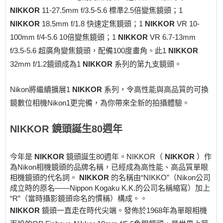
NIKKOR
11-27.5mm f/3.5-5.6 標準2.5倍變焦鏡頭；1
NIKKOR
18.5mm f/1.8 快速定焦鏡頭；1
NIKKOR
VR 10-
100mm f/4-5.6 10倍變焦鏡頭；1
NIKKOR
VR 6.7-13mm
f/3.5-5.6 超廣角變焦鏡頭，配備100度畫角。此1
NIKKOR
32mm f/1.2鏡頭成為1
NIKKOR
系列的第九支鏡頭。
Nikon將繼續擴展1
NIKKOR
系列，令高性能與高品質的可換
鏡數位相機Nikon1更完備，為你帶來全新的拍攝體驗。
NIKKOR
鏡頭誕生80週年
今年是
NIKKOR
鏡頭誕生80週年。NIKKOR（
NIKKOR
）作
為Nikon相機鏡頭的品牌名稱，已經成為高性能、高品質單眼
相機鏡頭的代名詞。
NIKKOR
的名稱由“NIKKO”（Nikon公司
成立時的原名——Nippon Kogaku K.K.的公司名稱縮寫）加上
“R”（當時攝影鏡頭命名的慣稱）構成。。
NIKKOR
鏡頭一直走在時代尖端。發佈於1968年為單眼相機