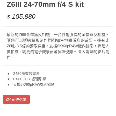
Z6III 24-70mm f/4 S kit
105,880
最新的Z6III全幅無反相機，一台性能強悍的全幅無反相機，
讓您可以透過電影創作栩栩如生地續說您的故事。擁有比
Z6ll快3.5倍的讀取速度，支援6K/60pRAW機內錄影，進階人
像拍攝、明亮的電子觀景窗等多項優勢。 令人驚豔的影片創
作。
2450萬有效畫素
EXPEED 7 處理引擎
支援6K/60pRAW機內錄影
前往選購