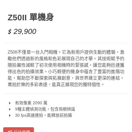
Z50II 單機身
29,900
Z50II不僅是一台入門相機。它為新用戶提供生動的體驗，激
勵他們透過新的風格和色彩展現自己的才華。其技術賦予的
隨拍屬性減輕了初次使用相機時的緊張感，讓您能夠迅速獲
得出色的拍攝效果。小巧輕便的機身中蘊含了豐富的進階功
能，幫助您不斷探索與拓展創意，與世界建立更深的連結。
寓拍於樂的多彩表達，能真正展現您的獨特個性。
有效像素 2090 萬
9種主體偵測功能，包含鳥眼辨識
30 fps高速連拍，能釋放前拍攝