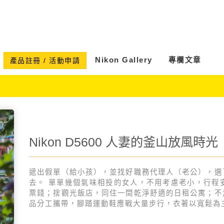
Nikon Gallery
專欄文章
產品註冊 / 活動申請
Nikon D5600 人妻的釜山放風時光
遞出假單（給小孩），並找好職務代理人（老公），選
去。 單單幾個氣味相投的女人，不用考慮老小，行程
票錢；捨觀光飯店，同住一間乾淨舒適的日租公寓；不
品分工攜帶，腳踏運動鞋應戰大量步行，衣著以寬鬆為