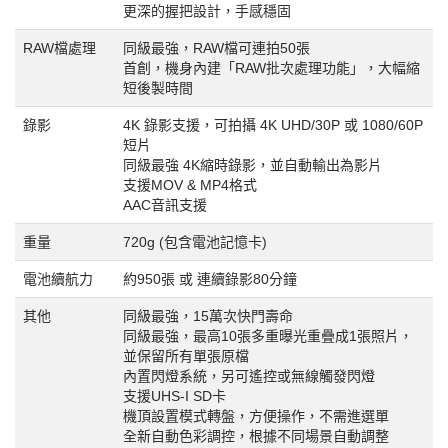
更深的握把設計，手感穩固
RAW檔處理
同級最強，RAW檔可連拍50張
首創，機身內建「RAW批次處理功能」，大幅縮
短後製時間
錄影
4K 錄影支援，可拍攝 4K UHD/30P 或 1080/60P
短片
同級最強 4K縮時錄影，並自動輸出為影片
支援MOV & MP4格式
AAC音訊支援
重量
720g (包含電池記憶卡)
電池續航力
約950張 或 連續錄影80分鐘
其他
同級最強，15萬次快門壽命
同級最強，最高10張多重曝光重疊成1張照片，
並保留所有單張原檔
內置閃燈系統，另可遙控或無線觸發閃燈
支援UHS-I SD卡
機頂設置模式轉盤，方便操作，不需進選單
全新自動色彩調控，根據不同場景自動調整