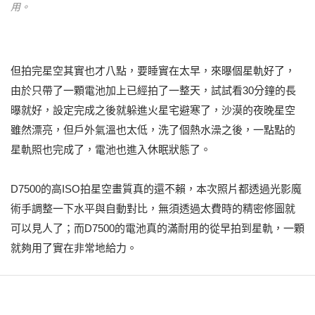
用。
但拍完星空其實也才八點，要睡實在太早，來曝個星軌好了，
由於只帶了一顆電池加上已經拍了一整天，試試看30分鐘的長
曝就好，設定完成之後就躲進火星宅避寒了，沙漠的夜晚星空
雖然漂亮，但戶外氣溫也太低，洗了個熱水澡之後，一點點的
星軌照也完成了，電池也進入休眠狀態了。
D7500的高ISO拍星空畫質真的還不賴，本次照片都透過光影魔
術手調整一下水平與自動對比，無須透過太費時的精密修圖就
可以見人了；而D7500的電池真的滿耐用的從早拍到星軌，一顆
就夠用了實在非常地給力。