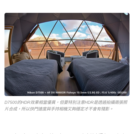
D7500的HDR效果相當優異，但要特別注意HDR是透過拍攝兩張照
片合成，所以快門速度與手持相機又夠穩定才不會有殘影。