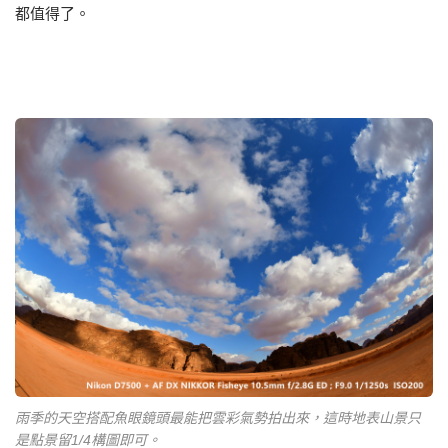
都值得了。
雨季的天空搭配魚眼鏡頭最能把雲彩氣勢拍出來，這時地表山景只
是點景留1/4構圖即可。