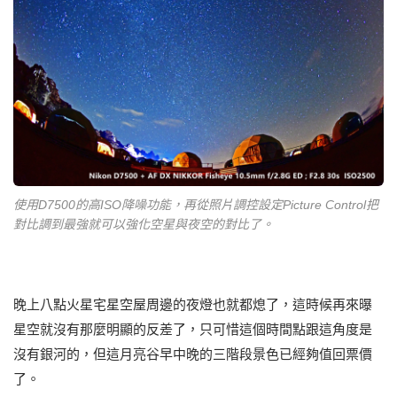
使用D7500的高ISO降噪功能，再從照片調控設定Picture Control把
對比調到最強就可以強化空星與夜空的對比了。
晚上八點火星宅星空屋周邊的夜燈也就都熄了，這時候再來曝
星空就沒有那麼明顯的反差了，只可惜這個時間點跟這角度是
沒有銀河的，但這月亮谷早中晚的三階段景色已經夠值回票價
了。