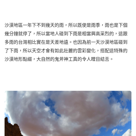
沙漠地區一年下不到幾天的雨，所以既使是雨季，雨也是下個
幾分鐘就停了，所以當地人碰到下雨是相當興高采烈的，這跟
多雨的台灣相比實在是天差地遠。也因為前一天沙漠地區碰到
了下雨，所以天空才會有如此壯麗的雲彩變化，搭配這特殊的
沙漠地形點綴，大自然的鬼斧神工真的令人瞠目結舌。