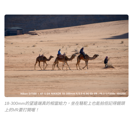
18-300mm的望遠端真的相當給力，坐在駱駝上也能拍但記得鏡頭
上的VR要打開喔！