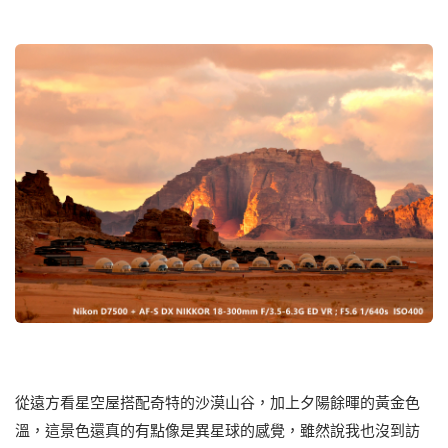
從遠方看星空屋搭配奇特的沙漠山谷，加上夕陽餘暉的黃金色
溫，這景色還真的有點像是異星球的感覺，雖然說我也沒到訪