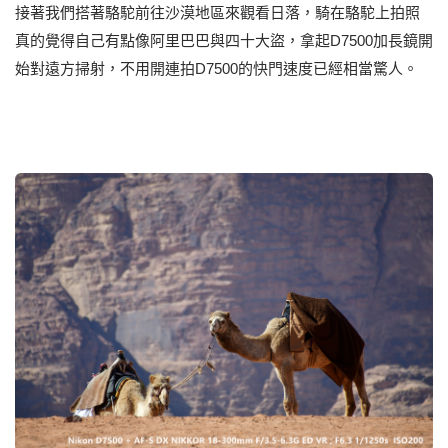
接著我們搭著駱駝前往沙漠地區來觀看日落，騎在駱駝上拍照
真的覺得自己有點像阿里巴巴與四十大盜，拿起D7500加長鏡開
始對遠方掃射，不用開連拍D7500的快門速度已經相當驚人。