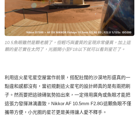
10.5魚眼雖然是顆老鏡了，但輕巧與畫質的呈現非常優異，加上這
顆的星芒實在太閃了，光圈開小至F18以下就可以看到星芒了。
利用這火星宅星空屋當作前景，搭配壯闊的沙漠地形還真的一
點違和感都沒有，當初規劃這火星宅的設計師真的是有兩把刷
子。然而要把這磅礡氣勢拍出來，一定得用廣角或魚眼才能把
這張力發揮淋漓盡致，Nikkor AF 10.5mm F2.8G這顆魚眼不僅
攜帶方便，小光圈的星芒更是美得讓人愛不釋手。