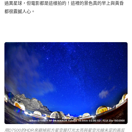
過異星球，但電影都是這樣拍的！這裡的景色真的早上與黃昏
都很震撼人心。
用D7500的HDR來避掉前方星空屋打光太亮與星空光線未足的高反