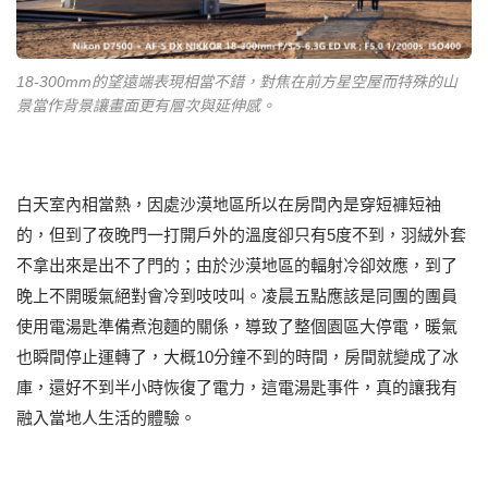
18-300mm的望遠端表現相當不錯，對焦在前方星空屋而特殊的山
景當作背景讓畫面更有層次與延伸感。
白天室內相當熱，因處沙漠地區所以在房間內是穿短褲短袖
的，但到了夜晚門一打開戶外的溫度卻只有5度不到，羽絨外套
不拿出來是出不了門的；由於沙漠地區的輻射冷卻效應，到了
晚上不開暖氣絕對會冷到吱吱叫。凌晨五點應該是同團的團員
使用電湯匙準備煮泡麵的關係，導致了整個園區大停電，暖氣
也瞬間停止運轉了，大概10分鐘不到的時間，房間就變成了冰
庫，還好不到半小時恢復了電力，這電湯匙事件，真的讓我有
融入當地人生活的體驗。