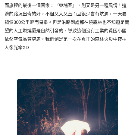
而旅程的最後一個國家：『柬埔寨』，則又是另一種風情！這
邊的路況出奇的好，不但又大又直而且很少會有坑洞，一天要
騎個300公里輕而易舉。但是沿路到處都在燒森林也不知道是開
墾的人工燃燒還是自然引發的，導致這個沒有工業的貧困小國
依然空氣品質堪慮，我們倒是第一次在真正的森林火災中夜拍
人像光傘XD