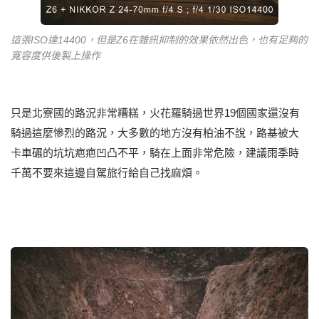
這張ISO達14400，但是Z6在雜訊抑制的效果依然出色，也有足夠的
寬容度供後製上操作
只是北寮國的路況非常糟糕，火花羅騎過世界19個國家還沒有
騎過這麼慘烈的路況，大多數的地方沒有柏油不說，路基被大
卡車碾的坑坑疤疤凹凸不平，騎在上面非常危險，建議雨季時
千萬不要來這邊自駕旅行給自己找麻煩。