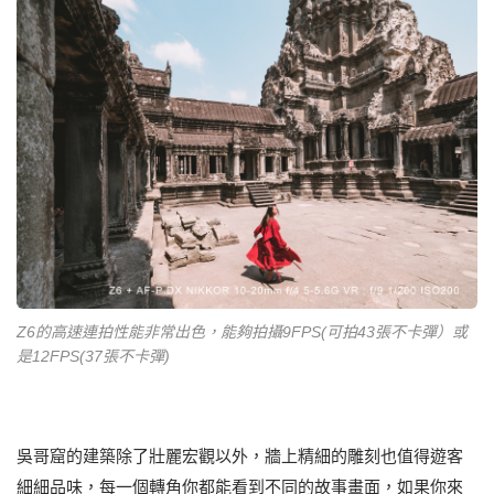
Z6的高速連拍性能非常出色，能夠拍攝9FPS(可拍43張不卡彈）或
是12FPS(37張不卡彈)
吳哥窟的建築除了壯麗宏觀以外，牆上精細的雕刻也值得遊客
細細品味，每一個轉角你都能看到不同的故事畫面，如果你來