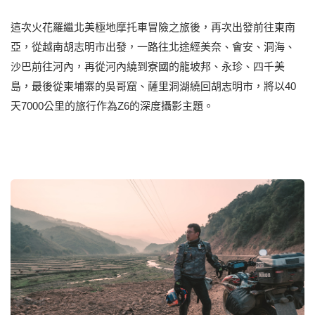
這次火花羅繼北美極地摩托車冒險之旅後，再次出發前往東南
亞，從越南胡志明市出發，一路往北途經美奈、會安、洞海、
沙巴前往河內，再從河內繞到寮國的龍坡邦、永珍、四千美
島，最後從柬埔寨的吳哥窟、薩里洞湖繞回胡志明市，將以40
天7000公里的旅行作為Z6的深度攝影主題。