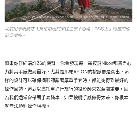
以前用單眼請路人幫忙拍照成果往往慘不忍睹，Z6的上手門檻的確
低非常多。
如果你仔細端詳Z6的機背，你會發現每一顆按鍵Nikon都費盡心
力將其手感做到最好，尤其是那顆AF-ON的按鍵更是突出，這
樣的設計可以確保攝影師戴著厚重手套時，都能夠得到最好的
操作回饋，這對以摩托車進行旅行的攝影師來說至關重要，因
為我們通常會帶著手套騎車，如果按鍵手感做得太差，你根本
就無法順利操作相機。