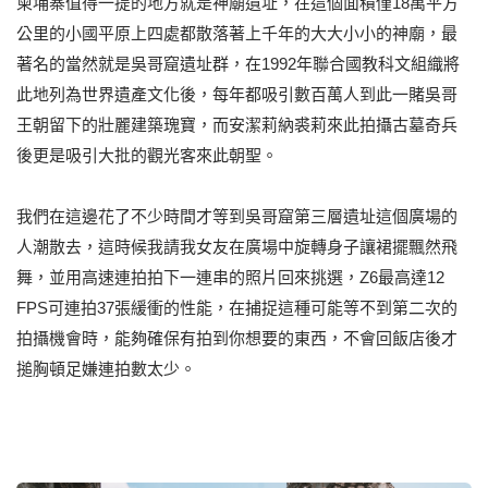
柬埔寨值得一提的地方就是神廟遺址，在這個面積僅18萬平方
公里的小國平原上四處都散落著上千年的大大小小的神廟，最
著名的當然就是吳哥窟遺址群，在1992年聯合國教科文組織將
此地列為世界遺產文化後，每年都吸引數百萬人到此一賭吳哥
王朝留下的壯麗建築瑰寶，而安潔莉納裘莉來此拍攝古墓奇兵
後更是吸引大批的觀光客來此朝聖。
我們在這邊花了不少時間才等到吳哥窟第三層遺址這個廣場的
人潮散去，這時候我請我女友在廣場中旋轉身子讓裙擺飄然飛
舞，並用高速連拍拍下一連串的照片回來挑選，Z6最高達12
FPS可連拍37張緩衝的性能，在捕捉這種可能等不到第二次的
拍攝機會時，能夠確保有拍到你想要的東西，不會回飯店後才
搥胸頓足嫌連拍數太少。