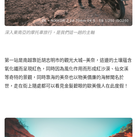
深入東南亞的摩托車旅行，是我們這一趟的主軸
第一站是南越靠近胡志明市的觀光大城─美奈，這邊的土壤蘊含
氧化鐵而呈現紅色，同時因為風化作用而形成紅沙漠、仙女溪
等奇特的景觀，同時靠海的美奈也以物美價廉的海鮮聞名於
世，走在街上隨處都可以看見金髮碧眼的歐美俄人在此度假！