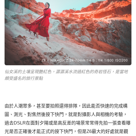
仙女溪的土壤呈現艷紅色，潺潺溪水流過紅色的奇岩怪石，是當地
頗受盛名的旅行景點
由於人潮眾多，甚至要拍照還得排隊，因此能否快速的完成構
圖、測光、對焦然後按下快門，就是對攝影人與相機的考驗，
過去DSLR在面對夕陽或是高反差的場景常常得先拍一張查看曝
光是否正確後才能正式的按下快門，但是Z6最大的好處就是觀