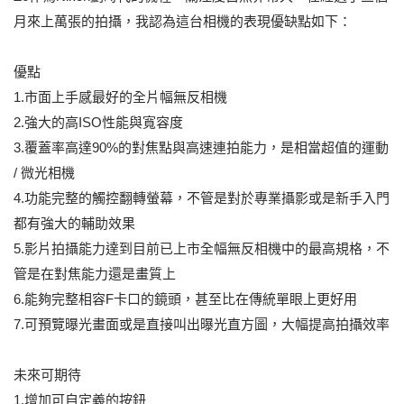
月來上萬張的拍攝，我認為這台相機的表現優缺點如下：
優點
1.市面上手感最好的全片幅無反相機
2.強大的高ISO性能與寬容度
3.覆蓋率高達90%的對焦點與高速連拍能力，是相當超值的運動
/ 微光相機
4.功能完整的觸控翻轉螢幕，不管是對於專業攝影或是新手入門
都有強大的輔助效果
5.影片拍攝能力達到目前已上市全幅無反相機中的最高規格，不
管是在對焦能力還是畫質上
6.能夠完整相容F卡口的鏡頭，甚至比在傳統單眼上更好用
7.可預覽曝光畫面或是直接叫出曝光直方圖，大幅提高拍攝效率
未來可期待
1.增加可自定義的按鈕