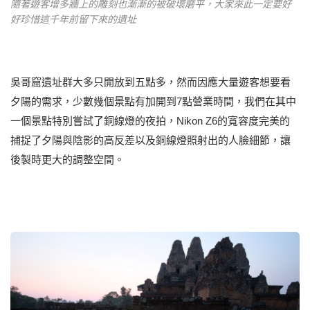
隨著遊客增多牆上的雕刻也漸漸的被破壞磨平，大家來此一定要好
好珍惜這千年前留下來的遺址
吳哥窟遺址群大多只開放到五點多，然而因應大量遊客想要看
夕陽的需求，少數幾個景點有加開到7點營業時間，我們在其中
一個景點特別嘗試了銅線燈的夜拍，Nikon Z6的寬容度完美的
捕捉了夕陽與陰影的高反差以及銅線燈照射出的人臉細節，讓
後製時更大的調整空間。