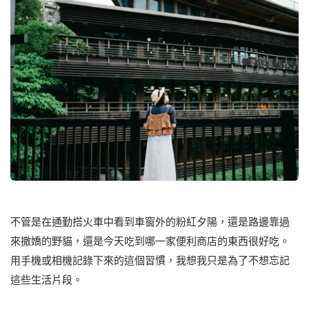
不管是在通勤搭火⾞中看到⾞窗外的粉紅夕陽，還是路邊靠過
來撒嬌的野貓，還是今天吃到哪⼀家便利商店的東西很好吃。
⽤⼿機或相機記錄下來的這個習慣，我想我只是為了不想忘記
這些⽣活片段。