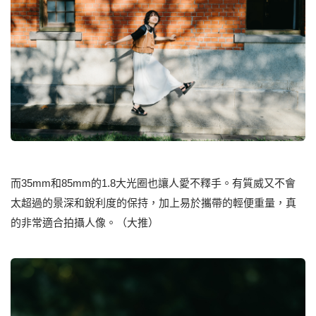
⽽35mm和85mm的1.8⼤光圈也讓⼈愛不釋⼿。有質威⼜不會
太超過的景深和銳利度的保持，加上易於攜帶的輕便重量，真
的非常適合拍攝⼈像。（⼤推）