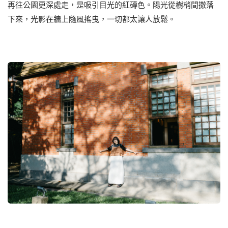
再往公園更深處⾛，是吸引⽬光的紅磚⾊。陽光從樹梢間撒落
下來，光影在牆上隨風搖曳，⼀切都太讓⼈放鬆。