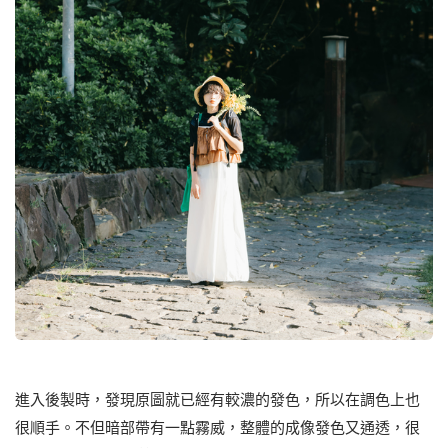
進入後製時，發現原圖就已經有較濃的發⾊，所以在調⾊上也
很順⼿。不但暗部帶有⼀點霧威，整體的成像發⾊⼜通透，很