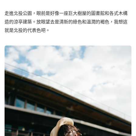
⾛進北投公園，眼前是好像⼀座巨⼤樹屋的圖書館和各式⽊構
造的涼亭建築。放眼望去是清新的綠⾊和溫潤的褐⾊，我想這
就是北投的代表⾊吧。