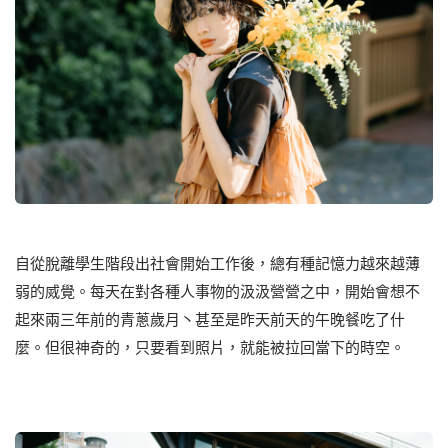
⾃從脫離學⽣階段出社會開始⼯作後，總有種記憶⼒越來越薄
弱的烕覺。每天在對各種⼈事物的汲汲營營之中，開始會想不
起來兩三年前的青蔥歲⽉丶甚⾄是昨天前天的午晚餐吃了什
麼。但很神奇的，只要看到照片，就能被拉回當下的時空。