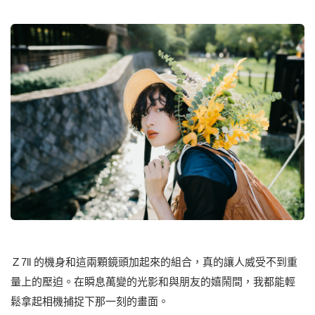
Ｚ7ll 的機身和這兩顆鏡頭加起來的組合，真的讓⼈威受不到重
量上的壓迫。在瞬息萬變的光影和與朋友的嬉鬧間，我都能輕
鬆拿起相機捕捉下那⼀刻的畫⾯。