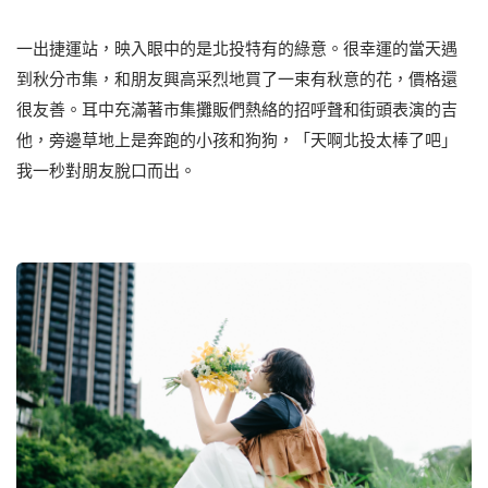
⼀出捷運站，映入眼中的是北投特有的綠意。很幸運的當天遇
到秋分市集，和朋友興⾼采烈地買了⼀束有秋意的花，價格還
很友善。耳中充滿著市集攤販們熱絡的招呼聲和街頭表演的吉
他，旁邊草地上是奔跑的⼩孩和狗狗，「天啊北投太棒了吧」
我⼀秒對朋友脫⼝⽽出。