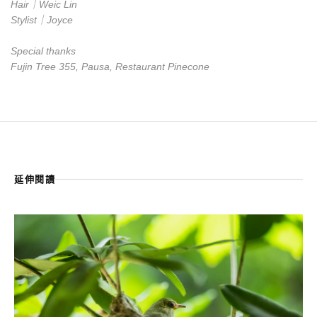
Hair｜Weic Lin
Stylist｜Joyce
Special thanks
Fujin Tree 355, Pausa, Restaurant Pinecone
延伸閱讀