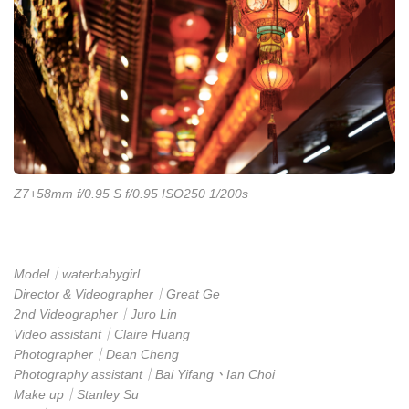
Z7+58mm f/0.95 S f/0.95 ISO250 1/200s
Model｜waterbabygirl
Director & Videographer｜Great Ge
2nd Videographer｜Juro Lin
Video assistant｜Claire Huang
Photographer｜Dean Cheng
Photography assistant｜Bai Yifang、Ian Choi
Make up｜Stanley Su