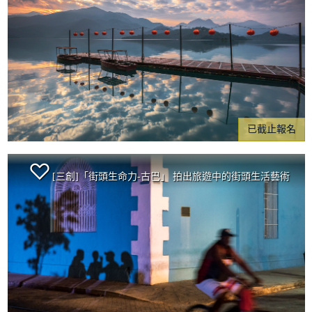
已截止報名
[三創]「街頭生命力-古巴」 拍出旅遊中的街頭生活藝術