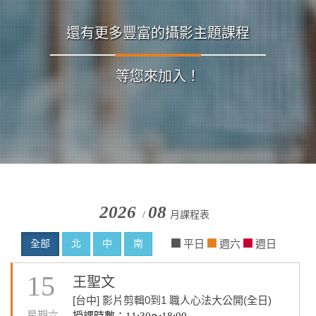
還有更多豐富的攝影主題課程
等您來加入！
2026
08
/
月課程表
全部
北
中
南
平日
週六
週日
15
王聖文
[台中] 影片剪輯0到1 職人心法大公開(全日)
星期六