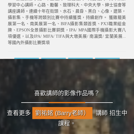
學習中心講師。心路、勵馨、致理科大、中央大學、紳士協會等
講座講師。連續十年在街頭、水石、晨昏、黑白、心像，建築，
攝影集、手機等跨類別比賽中持續獲獎，持續創作。 獲雞籠美
展第一名、南美展第一名、BIFA攝影集類首獎、PX3職業組金
牌、EPSON全景攝影比賽銅獎，IPA/ MPA國際手機攝影大賽八
項優選，以及IPA/ MIFA/ TIFA與大墩美展/ 南瀛獎/ 宜蘭美展...
等國內外攝影比賽獎項
攝影強項
講師簡介
講師著作
認識更多
喜歡講師的影像作品嗎？
查看更多
劉祐銘 (Barry老師）
講師 招生中
課程。