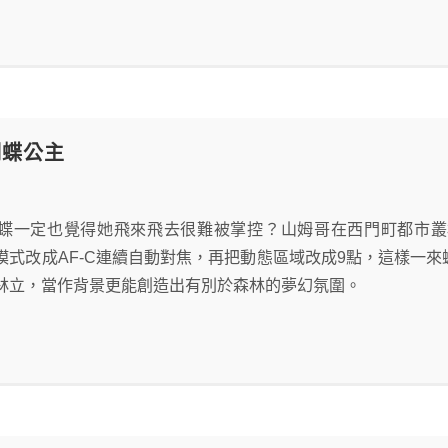
蝴蝶公主
蝶一定也覺得她飛來飛去很難被掌控？山姆哥在西門町都市叢
對焦模式改成AF-C連續自動對焦，再把動態區域改成9點，這樣
林立，當作背景更能創造出有別於森林的夢幻氛圍。