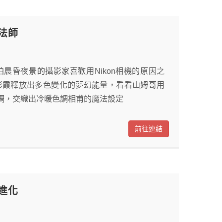
魔法師
拍晨昏夜景的攝影家喜歡用Nikon相機的原因之
空彩霞釋放出多色變化的夢幻能量，看看山姆哥用
色調，交織出冷暖色調相甫的魔法設定
前往連結
再進化