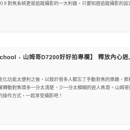
am 3500 II 對焦系統更是追蹤攝影的一大利器，只要知道追蹤
 School - 山姆哥D7200好好拍專欄】 釋放內
性化功能太便利之後，以致於很多人都忘了手動對焦的樂趣，那
轉動對焦環多一分太清楚、少一分太模糊的迷人焦距。山姆哥這次使用N
的操作方式，一起享受攝影吧！