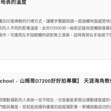
受地表的溫度
種古印度佛教的行禮方式，讓雙手雙腳與頭一起接觸地面感受地表
影的人不同的影像溫度，此外D5500另一秘密武器就是觸碰螢
操作，可運用左手指輕觸所欲對焦之落葉，這時再用右手指按下
 School - 山姆哥D7200好好拍專欄】 天涯海
歡運動攝影的人來說一定不陌生，也是最能表現出運動速度感的
門檻與難度，但若能拍攝到優異的追蹤攝影像，那種挑戰成功的喜