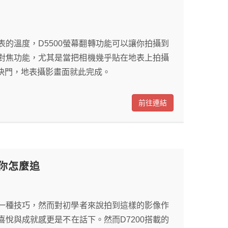
的溫度，D5500螢幕翻轉功能可以讓你拍攝到
幕對焦功能，尤其是當把相機幾乎貼在地表上拍攝
快門，地表攝影畫面就此完成。
前往連結
角教你怎麼追
一種技巧，然而對初學者來說拍到這樣的影像作
悅與成就感更是不在話下。然而D7200搭載的