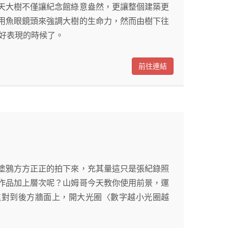
天大樹不僅讓紀念館綠意盎然，更讓整個建築更
用魚眼鏡頭來強調大樹的生命力，然而由樹下往
好好表現的時候了。
前往連結
塗鴉方方正正的拍下來，充其量這只是張紀錄照
作品加上層次呢？山姆哥今天教你使用前景，運
把對焦對到後方牆面上，開大光圈〈數字越小光圈越