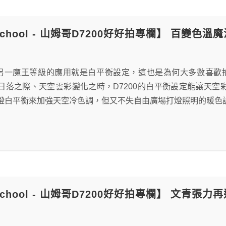
 School - 山姆哥D7200好好拍專欄】 百變色溫
7200另一魔王等級的應用就是白平衡設定，這也是為何大多數喜歡
日落之際、天空雲彩變化之時，D7200的白平衡設定能讓天
白熾燈白平衡來加強天空冷色調，但又不失自由廣場打燈照明的暖
 School - 山姆哥D7200好好拍專欄】 文青張力