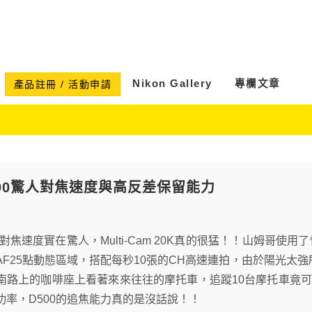
Nikon Gallery
專欄文章
產品註冊 / 活動申請
D500驚人對焦速度與高反差保留能力
00的對焦速度實在驚人，Multi-Cam 20K真的很猛！！山姆哥使用了
F25點動態區域，搭配每秒10張的CH高速連拍，由於陽光太強所以把IS
南路上的咖啡座上看著來來往往的摩托車，追蹤10台摩托車竟
功率，D500的追焦能力真的是沒話說！！