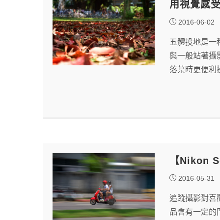
用視覺感
2016-06-02
五體投地是一
與一般站著攝
落葉時更便利
【Nikon
2016-05-31
追蹤攝影對喜
品會有一定的