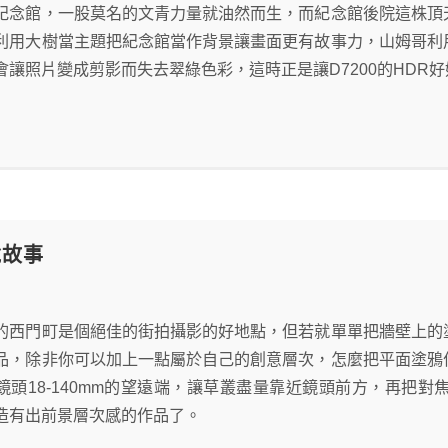
紀念館，一股莫名的文青力量就油然而生，而紀念館後院這株頂
利用大樹當主題把紀念館當作背景讓畫面更有故事力，山姆哥利
會讓照片變成剪影而失去翠綠色彩，這時正是讓D7200的HDR
說故事
的西門町是個絕佳的街拍攝影的好地點，但若就單單把牆壁上的
品，除非你可以加上一點屬於自己的創意層次，怎麼把平面塗鴉
kit鏡頭18-140mm的望遠端，讓草叢盡量靠近鏡頭前方，再
造有出前景層次感的作品了。