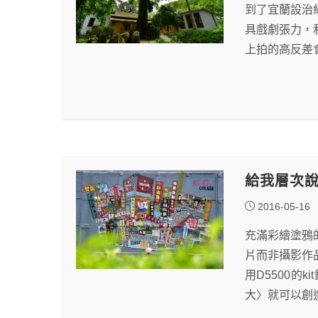
到了宜蘭設治
具戲劇張力，
上拍的高反差
給我層次
2016-05-16
充滿彩繪塗鴉
片而非攝影作
用D5500的
大〉就可以創