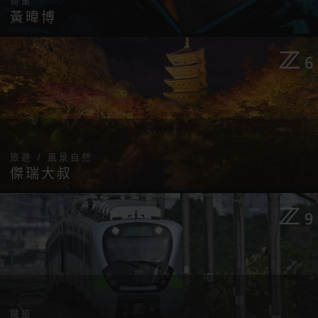
商業
黃暐博
旅遊 / 風景自然
傑瑞大叔
鐵道