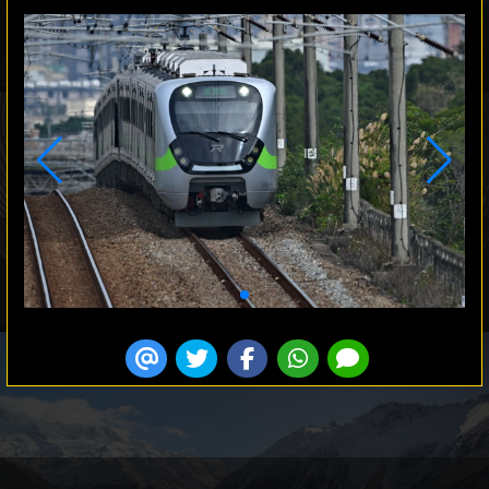
活動紀實
賴建宇
商業 / 人像
李碩