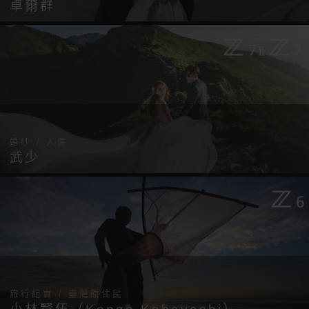
卓爾群
婚紗 / 人像
武少
旅行紀實 / 臺灣原住民