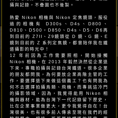
攝與記錄，不疊圖也不後製。
商業 / 人像
熱愛 Nikon 相機與 Nikon 定焦鏡頭，服役
Ricor
過的相機有 D300s、D4s、D800、
D810、D500，D850、D4s、D5，D6再
到目前的 Z7II、Z9鏡頭從 D 鏡、G 鏡、E
鏡到目前的 Z 系列定焦鏡，都曾陪伴我在鐵
道攝影的時光中！
12 年前因為工作需要照相，開始接觸
Nikon 相機，在 2013 年毅然決然從企業退
下來，專職拍攝與記錄台灣鐵道。很多企業
紀錄片工作者
的朋友都問我，為何要放企業高階主管的工
吳蹦
作，要選擇退下來做這個義工？也有問我為
何不去選擇拍攝鳥類、飛機，而專挑這冷門
的攝影領域，因為，我覺得能用 Nikon 相
機與器材，能為台灣下一代記錄留下歷史，
比在企業事業做更大，更令我覺得自在！台
灣很美，也有很多前人傳承至現在我們的經