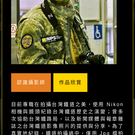
婚紗 / 人像
巫毒
認識攝影師
作品欣賞
旅行紀實
馬賽 Kyo
目前專職在拍攝台灣鐵道之美，使用 Nikon
相機與鏡頭紀錄台灣鐵道歷史之演變；曾多
次協助台灣鐵路局，以及新聞媒體與報章雜
誌之台灣鐵道影像照片的提供與分享。為了
真實地紀錄，鐵道拍攝過中，僅用 Jpg 檔拍