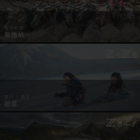
旅行紀實
張逸帆
旅行 / 親子
趙霆