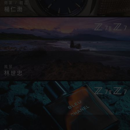
商業 / 精品
楊仁渤
風景
林世忠