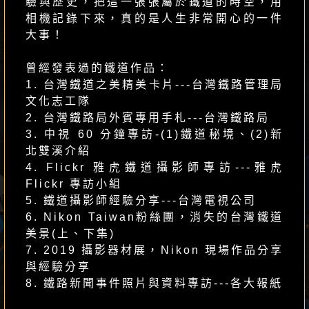
驗與歷史，把這一張張屬於鐵道的時空，用
相機記錄下來，真的是人生非常開心的一件
美食 / 商業
大事！
劉志恆
曾經發表過的鐵道作品：
1. 台灣鐵道之美精美卡片---台灣鐵路管理局
文化志工隊
2. 台灣鐵路局外賓專用手札---台灣鐵路局
3. 中視 60 分鐘專訪-(1)鐵道秘境、(2)新
北雙溪介紹
4. Flickr 雅虎鐵道攝影師專訪---雅虎
運動
Flickr 專訪小組
王建鑫
5. 鐵道攝影師經驗分享---台灣電視公司
6. Nikon Taiwan粉絲團，消失的台灣鐵道
美景(上、下集)
7. 2019 攝影器材展，Nikon 現場作品分享
與經驗分享
8. 鐵路新聞事件照片與資料專訪---各大報紙