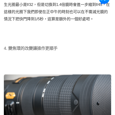
生光圈最小是f/32，但是切換到1.4倍鏡時會進一步縮到f/45，在
這樣的光圈下我們即使在正中午的時刻也可以在不需減光鏡的
情況下把快門降到1/5秒，這算是額外的一個好處吧。
4. 變焦環的改變讓操作更順手