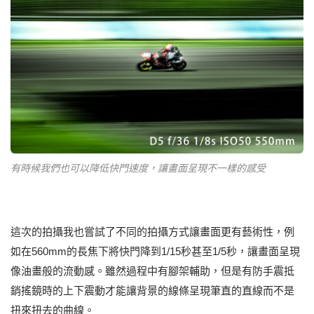
有時候我們也可以降低快門速度，讓畫面呈現不一樣的感受
這次的拍攝我也嘗試了不同的拍攝方式讓畫面更有藝術性，例
如在560mm的長焦下將快門降到1/15秒甚至1/5秒，讓畫面呈現
像油畫般的流動感。雖然過程中有腳架輔助，但是有防手震抵
銷搖鏡時的上下震動才能讓背景的線條呈現筆直的直線而不是
扭來扭去的曲線。