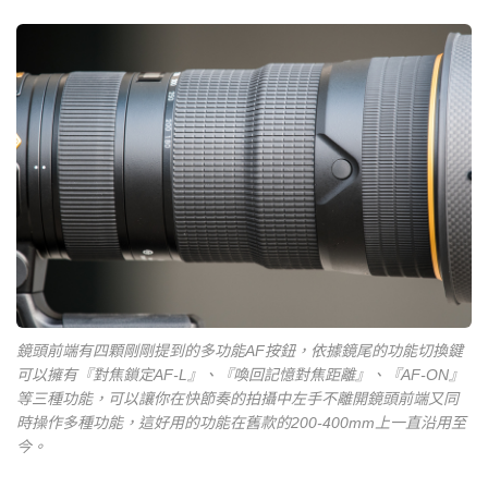
鏡頭前端有四顆剛剛提到的多功能AF按鈕，依據鏡尾的功能切換鍵
可以擁有『對焦鎖定AF-L』、『喚回記憶對焦距離』、『AF-ON』
等三種功能，可以讓你在快節奏的拍攝中左手不離開鏡頭前端又同
時操作多種功能，這好用的功能在舊款的200-400mm上一直沿用至
今。