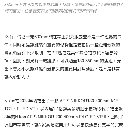
550mm下你可以拍到爆框的車手特寫，這是300mm以下的鏡頭拍不
到的畫面，注意看皮衣上的縫線跟透氣孔的細節表現
然而，帶著一顆600mm砲在場上跑來跑去並不是一件輕鬆的事
情，同時定焦鏡雖然有畫質的優勢但是要拍攝一些距離較近的
彎道時就有不少限制，在PIT區或是其他場合拍攝也不容易發
揮。因此，如果有一顆鏡頭，可以涵蓋180-550mm的焦距，光
圈不會太小又能夠擁有最頂尖的畫質與對焦速度，是不是非常
讓人心動呢？
Nikon在2018年初推出了一顆 AF-S NIKKOR180-400mm f/4E
TC1.4 FL ED VR，以內建1.4倍鏡與多項細部更新取代了推出近
8年的Nikon AF-S NIKKOR 200-400mm F4 G ED VR II，回應了
這個市場需求，讓N家高階職業用戶可以更快速更有效率的完成