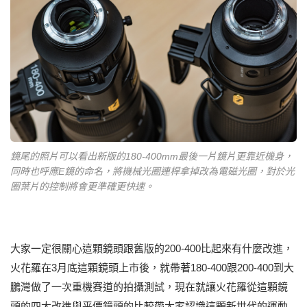
鏡尾的照片可以看出新版的180-400mm最後一片鏡片更靠近機身，
同時也呼應E鏡的命名，將機械光圈連桿拿掉改為電磁光圈，對於光
圈葉片的控制將會更準確更快速。
大家一定很關心這顆鏡頭跟舊版的200-400比起來有什麼改進，
火花羅在3月底這顆鏡頭上市後，就帶著180-400跟200-400到大
鵬灣做了一次重機賽道的拍攝測試，現在就讓火花羅從這顆鏡
頭的四大改進與平價鏡頭的比較帶大家認識這顆新世代的運動