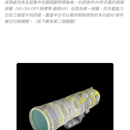
成兩處改為全部集中在鏡頭腳架環後端，也把操作VR防手震的兩個
按鍵（VR ON-OFF與標準-動態VR）合而為單一按鍵，防手震能力
也從三級提升到四級，畫面中也可以看到剛剛提到的多功能AF按件
模式切換開關。（底下數來第二個開關）