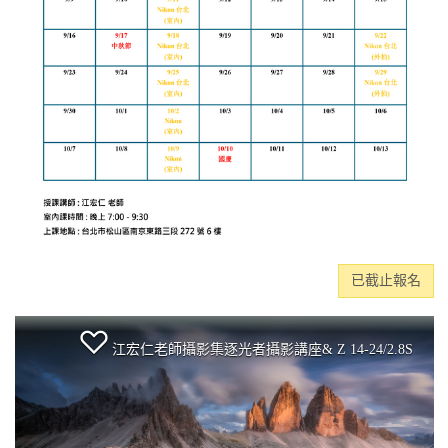
已截止報名
江宏仁老師攝影集逐光者攝影講座& Z 14-24/2.8S