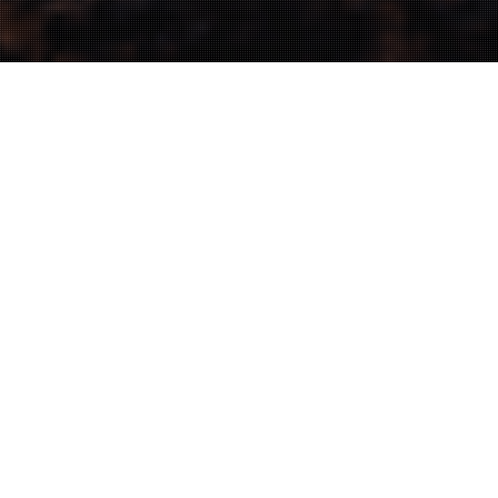
2026
08
/
月課程表
全部
北
中
南
平日
週六
週日
15
王聖文
[台中] 影片剪輯0到1 職人心法大公開(全日)
星期六
授課時數：11:30～18:00
15
大景哥 (Shadow-Kuo)
[ 屏東 ] 2026年星空銀河外拍課程
星期六
授課時數：18:30～21:30