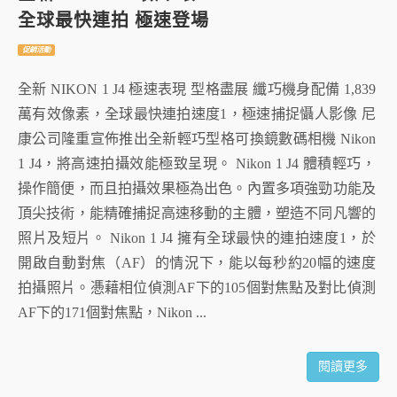
全球最快連拍 極速登場
促銷活動
全新 NIKON 1 J4 極速表現 型格盡展 纖巧機身配備 1,839
萬有效像素，全球最快連拍速度1，極速捕捉懾人影像 尼
康公司隆重宣佈推出全新輕巧型格可換鏡數碼相機 Nikon
1 J4，將高速拍攝效能極致呈現。 Nikon 1 J4 體積輕巧，
操作簡便，而且拍攝效果極為出色。內置多項強勁功能及
頂尖技術，能精確捕捉高速移動的主體，塑造不同凡響的
照片及短片。 Nikon 1 J4 擁有全球最快的連拍速度1，於
開啟自動對焦（AF）的情況下，能以每秒約20幅的速度
拍攝照片。慿藉相位偵測AF下的105個對焦點及對比偵測
AF下的171個對焦點，Nikon ...
閱讀更多