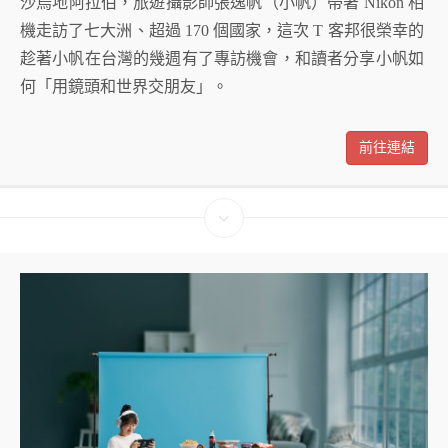
沙烏地阿拉伯，旅遊攝影師張逸帆（小帆）帶著 Nikon 相
機走訪了七大洲、超過 170 個國家，這次 T 客邦很榮幸的
趁著小帆在台灣的幾週有了專訪機會，和讀者分享小帆如
何「用鏡頭和世界交朋友」。
前往連結