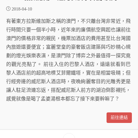
2018-04-10
有著東方拉斯維加斯之稱的澳門，不只離台灣非常近，飛
行時間只要一個半小時，近年來的廉價航空興起也讓前往
澳門的價格非常的親民，機票加酒店的費用甚至比台灣國
內旅遊還要便宜；富麗堂皇的豪奢飯店建築與巧妙精心規
劃的燈光娛樂表演，是澳門除了博弈之外最值得一探究竟
的觀光亮點了。 前往入住的巴黎人酒店，遠遠就看到巴
黎人酒店前的超高地標艾菲爾鐵塔，實在是相當吸睛；但
行經旁邊的威尼斯人酒店時，夜晚絢麗奪目的光雕秀更是
讓人駐足流連忘返，搭配威尼斯人前方的湖泊倒影襯托，
感覺就像是喝了孟婆湯根本都忘了接下來要幹嘛了？
前往連結