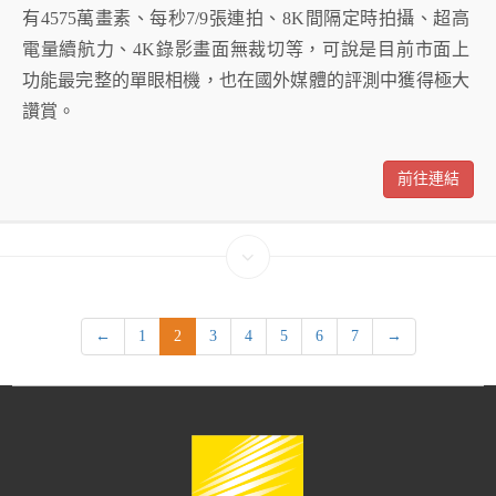
有4575萬畫素、每秒7/9張連拍、8K間隔定時拍攝、超高
電量續航力、4K錄影畫面無裁切等，可說是目前市面上
功能最完整的單眼相機，也在國外媒體的評測中獲得極大
讚賞。
前往連結
←
1
2
3
4
5
6
7
→