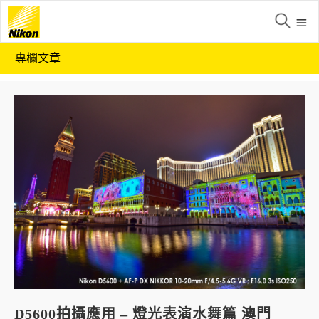
專欄文章
D5600拍攝應用 – 燈光表演水舞篇 澳門