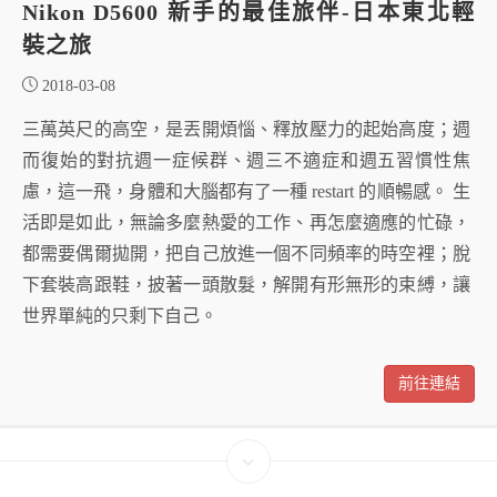
Nikon D5600 新手的最佳旅伴-日本東北輕
裝之旅
2018-03-08
三萬英尺的高空，是丟開煩惱、釋放壓力的起始高度；週
而復始的對抗週一症候群、週三不適症和週五習慣性焦
慮，這一飛，身體和大腦都有了一種 restart 的順暢感。 生
活即是如此，無論多麼熱愛的工作、再怎麼適應的忙碌，
都需要偶爾拋開，把自己放進一個不同頻率的時空裡；脫
下套裝高跟鞋，披著一頭散髮，解開有形無形的束縛，讓
世界單純的只剩下自己。
前往連結