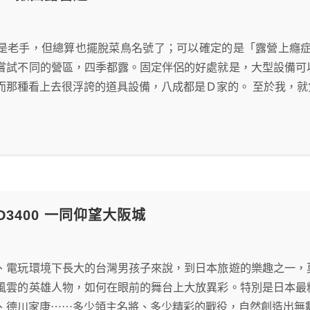
是老手，但總算也擺脫菜鳥名號了；可以確定的是「露營上癮症
嘗試不同的營區，四季都露。固定伴侶的好處就是，大型設備可
而那種看上去很浮誇的道具設備，八成都是Ｄ家的。 至於我，
 D3400 一同仰望大阪城
、電玩環境下長大的台灣男孩子來說，到日本旅遊的樂趣之一，
風雲的英雄人物，如何在眼前的舞台上大放異彩。特別是日本最
、德川家康⋯⋯多少領主名將、多少精彩的戰役，自然創造出無