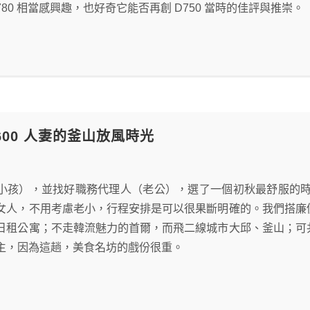
780 相當感興趣，也好奇它能否再創 D750 當時的佳評與推崇。
D5600 人妻的釜山放風時光
小孩），並找好職務代理人（老公），選了一個初秋最舒服的時
女人，不用考慮老小，行程安排是可以很果斷明確的。我們搭廉
日租公寓；不走韓流魅力的首爾，而飛二線城市大邱、釜山；可
主，因為這趟，美食名坊的戲份很重。