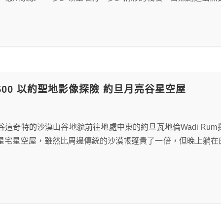
D7500 以約聖地影像探險 約旦月亮谷星空屋
谷這奇特的沙漠山谷地貌前往地處中東的約旦瓦地倫Wadi Ru
星宅星空屋，雖然比周邊傳統的沙漠帳篷貴了一倍，但晚上躺在