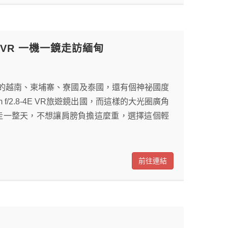
E ED VR 一機一鏡走訪緬甸
的越南、柬埔寨、寮國及泰國，還有個神祕國度
mm f/2.8-4E VR旅遊鏡出國，而這樣的大光圈廣角
要走一整天，不想讓肩膀負擔這麼重，選擇這個輕
前往連結