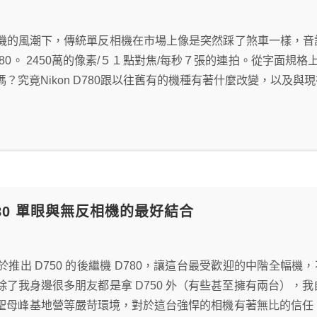
機的風潮下，傳統單反相機在市場上像是突然踩了煞車一樣，音訊全
80。 2450萬的像素/５１點對焦/每秒７張的連拍。從字面規
？究竟Nikon D780跟以往舊有的機種有著什麼改變，以及
D780 單眼與無反相機的最好結合
n 終於推出 D750 的後繼機 D780，讓這台最受歡迎的中階全幅
了我身邊很多朋友都是拿 D750 外（有些甚至擁有兩台），我自
聖母峰基地營等嚴苛環境，對於這台強悍的相機有著無比的信任