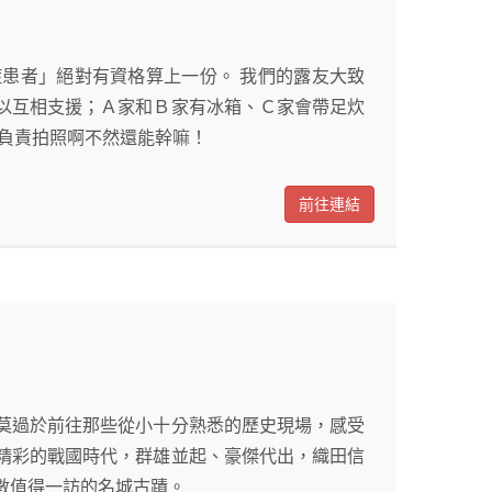
患者」絕對有資格算上一份。 我們的露友大致
以互相支援；Ａ家和Ｂ家有冰箱、Ｃ家會帶足炊
就負責拍照啊不然還能幹嘛！
前往連結
莫過於前往那些從小十分熟悉的歷史現場，感受
精彩的戰國時代，群雄並起、豪傑代出，織田信
數值得一訪的名城古蹟。