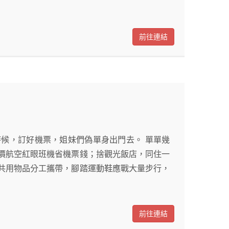
前往連結
候，訂好機票，姐妹們偽單身出門去。 單單幾
價航空紅眼班機省機票錢；捨觀光飯店，同住一
共用物品分工攜帶，腳踏運動鞋應戰大量步行，
前往連結