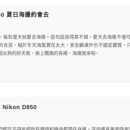
D750 夏日海邊約會去
，每到夏天就要去海邊。這句話說得真不錯，夏天去海邊不僅可
的女孩，礙於冬天海風實在太大，安全顧慮外也不適宜觀賞，
個炎熱的好天氣，換上飄逸的長裙，海邊我來啦~
Nikon D850
門都巴不得能把所有鏡頭和機身都帶在身邊，深怕遇見美景時會